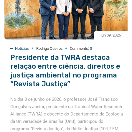
jun 09, 2026
Notícias
Rodrigo Queiroz
Comments:
0
Presidente da TWRA destaca
relação entre ciência, direitos e
justiça ambiental no programa
“Revista Justiça”
No dia 8 de junho de 2026, o professor José Francisco
Gonçalves Júnior, presidente da Tropical Water Research
Alliance (TWRA) e docente do Departamento de Ecologia
da Universidade de Brasília (UnB), participou do
programa “Revista Justiça”, da Rádio Justiça (104,7 FM,