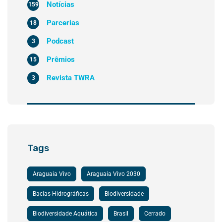
Notícias
159
Parcerias
18
Podcast
3
Prêmios
15
Revista TWRA
3
Tags
Araguaia Vivo
Araguaia Vivo 2030
Bacias Hidrográficas
Biodiversidade
Biodiversidade Aquática
Brasil
Cerrado