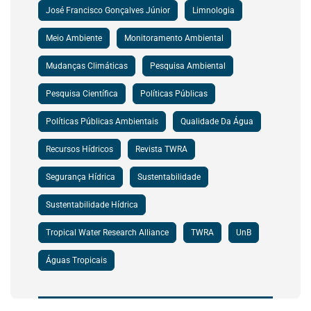
José Francisco Gonçalves Júnior
Limnologia
Meio Ambiente
Monitoramento Ambiental
Mudanças Climáticas
Pesquisa Ambiental
Pesquisa Científica
Políticas Públicas
Políticas Públicas Ambientais
Qualidade Da Água
Recursos Hídricos
Revista TWRA
Segurança Hídrica
Sustentabilidade
Sustentabilidade Hídrica
Tropical Water Research Alliance
TWRA
UnB
Águas Tropicais