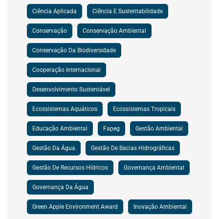
Ciência Aplicada
Ciência E Sustentabilidade
Conservação
Conservação Ambiental
Conservação Da Biodiversidade
Cooperação Internacional
Desenvolvimento Sustentável
Ecossistemas Aquáticos
Ecossistemas Tropicais
Educação Ambiental
Fapeg
Gestão Ambiental
Gestão Da Água
Gestão De Bacias Hidrográficas
Gestão De Recursos Hídricos
Governança Ambiental
Governança Da Água
Green Apple Environment Award
Inovação Ambiental