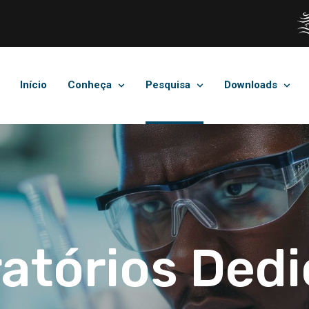
Início
Conheça
Pesquisa
Downloads
atórios Ded