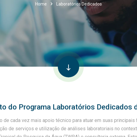
Home
Laboratórios Dedicados
o do Programa Laboratórios Dedicados
e cada vez mais apoio técnico para atuar em suas principais f
ção de serviços e utilização de análises laboratoriais no conte
ropical de Pesquisa da Água (TWRA) e consultoria externa. Es