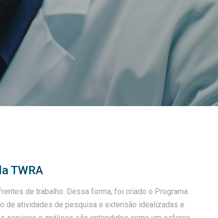
 da TWRA
rentes de trabalho. Dessa forma, foi criado o Programa
xto de atividades de pesquisa e extensão idealizadas e
tes serviços e análises são entendidos como um esforço