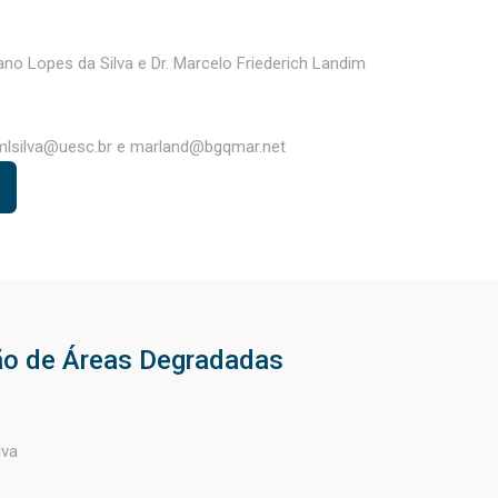
ano Lopes da Silva e Dr. Marcelo Friederich Landim
mlsilva@uesc.br e marland@bgqmar.net
o de Áreas Degradadas
lva