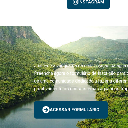
INSTAGRAM
Junte-se à vanguarda da conservação da água 
Preencha agora o formulário de inscrição para
de uma comunidade dedicada a fazer a diferenç
positivamente os ecossistemas aquáticos trop
ACESSAR FORMULÁRIO