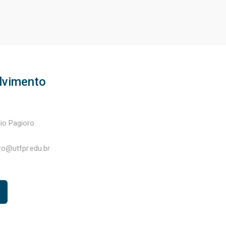
lvimento
io Pagioro
ro@utfpr.edu.br