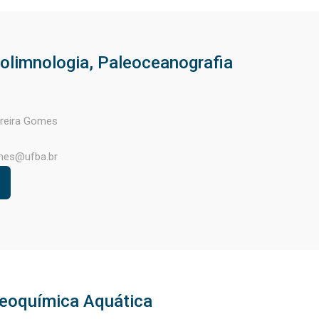
eolimnologia, Paleoceanografia
rreira Gomes
mes@ufba.br
geoquímica Aquática