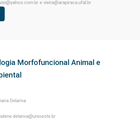
visi@yahoo.com.br e vieira@arapiraca.ufal.br
logia Morfofuncional Animal e
iental
iana Delariva
silene.delariva@unioeste.br