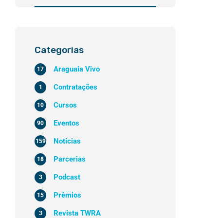
Categorias
Araguaia Vivo
17
Contratações
1
Cursos
10
Eventos
90
Notícias
159
Parcerias
18
Podcast
3
Prêmios
15
Revista TWRA
3