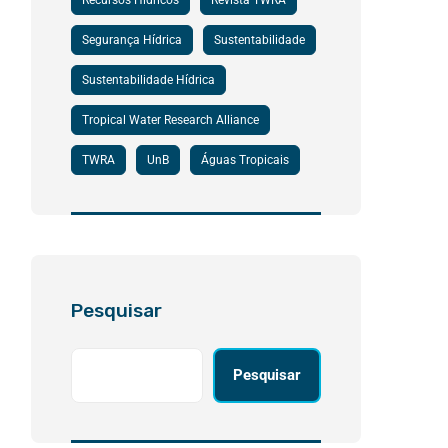
Recursos Hídricos
Revista TWRA
Segurança Hídrica
Sustentabilidade
Sustentabilidade Hídrica
Tropical Water Research Alliance
TWRA
UnB
Águas Tropicais
Pesquisar
Pesquisar