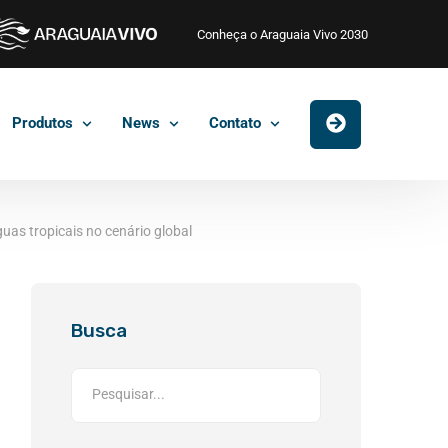
Conheça o Araguaia Vivo 2030
Produtos
News
Contato
uas tropicais no cenário global
Busca