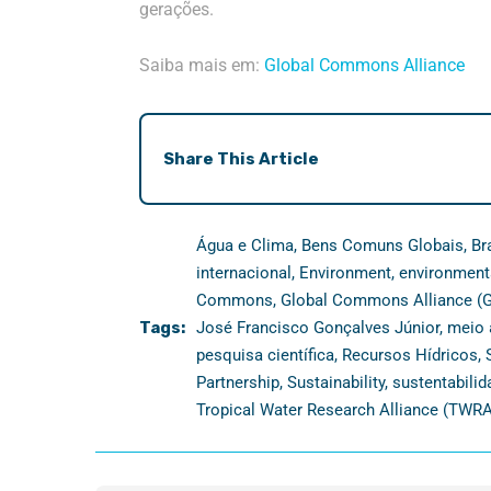
gerações.
Saiba mais em:
Global Commons Alliance
Share This Article
Água e Clima
,
Bens Comuns Globais
,
Br
internacional
,
Environment
,
environment
Commons
,
Global Commons Alliance (
Tags:
José Francisco Gonçalves Júnior
,
meio 
pesquisa científica
,
Recursos Hídricos
,
Partnership
,
Sustainability
,
sustentabilid
Tropical Water Research Alliance (TWRA