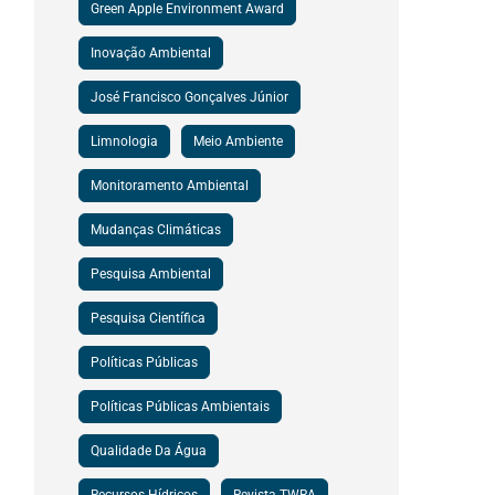
Green Apple Environment Award
Inovação Ambiental
José Francisco Gonçalves Júnior
Limnologia
Meio Ambiente
Monitoramento Ambiental
Mudanças Climáticas
Pesquisa Ambiental
Pesquisa Científica
Políticas Públicas
Políticas Públicas Ambientais
Qualidade Da Água