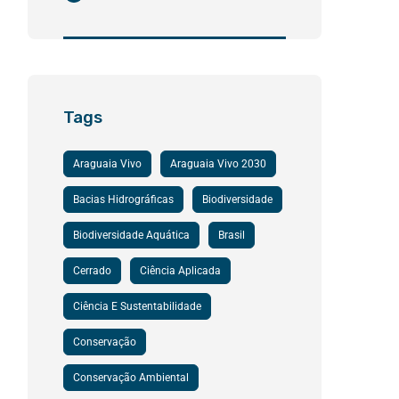
Tags
Araguaia Vivo
Araguaia Vivo 2030
Bacias Hidrográficas
Biodiversidade
Biodiversidade Aquática
Brasil
Cerrado
Ciência Aplicada
Ciência E Sustentabilidade
Conservação
Conservação Ambiental