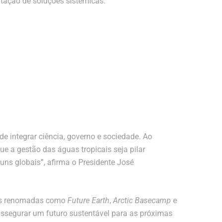
tação de soluções sistêmicas
.
de integrar ciência, governo e sociedade. Ao
e a gestão das águas tropicais seja pilar
ns globais”, afirma o Presidente José
ões renomadas como
Future Earth
,
Arctic Basecamp
e
assegurar um futuro sustentável para as próximas