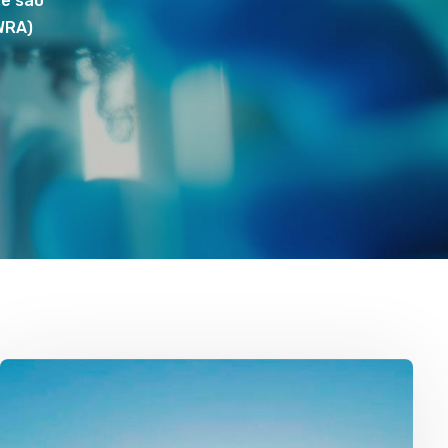
ue são
WRA)