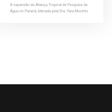
Aliança Tropical de Pesquisa da
A expansão da Aliança Tropical de Pesquisa da
Água (TWRA) – Sede Regional
Água no Paraná, liderada pela Dra. Yara Moretto
Paraná