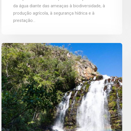
da água diante das ameaças à biodiversidade, à
produção agrícola, à segurança hídrica e à
prestação...