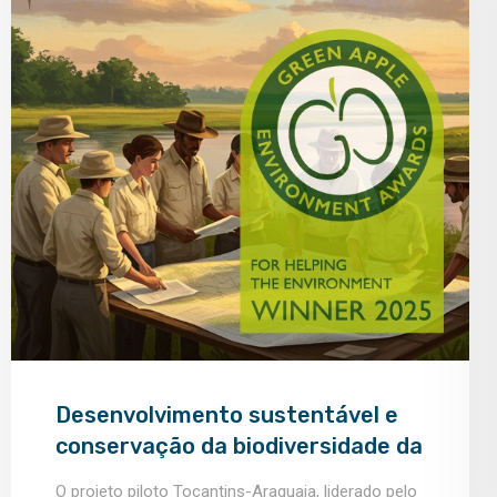
Desenvolvimento sustentável e
conservação da biodiversidade da
bacia hidrográfica Tocantins-
O projeto piloto Tocantins-Araguaia, liderado pelo