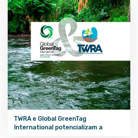
TWRA e Global GreenTag
Á
International potencializam a
r
sustentabilidade hídrica
h