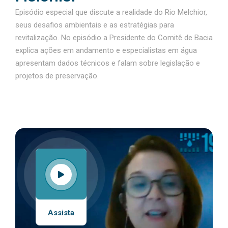
Episódio especial que discute a realidade do Rio Melchior,
seus desafios ambientais e as estratégias para
revitalização. No episódio a Presidente do Comitê de Bacia
explica ações em andamento e especialistas em água
apresentam dados técnicos e falam sobre legislação e
projetos de preservação.
Assista