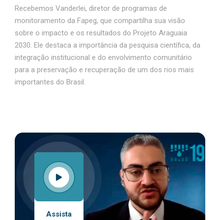
Recebemos Vanderlei, diretor de programas de
monitoramento da Fapeg, que compartilha sua visão
sobre o impacto e os resultados do Projeto Araguaia
2030. Ele destaca a importância da pesquisa científica, da
integração institucional e do envolvimento comunitário
para a preservação e recuperação de um dos rios mais
importantes do Brasil.
Assista