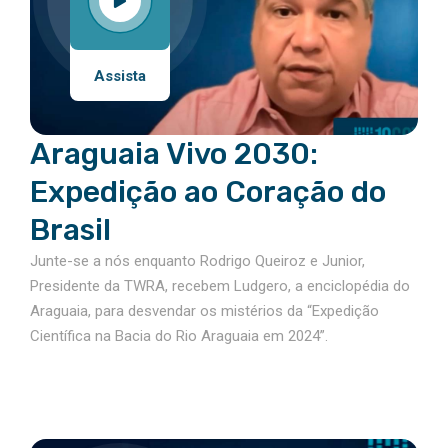
Assista
Araguaia Vivo 2030:
Expedição ao Coração do
Brasil
Junte-se a nós enquanto Rodrigo Queiroz e Junior,
Presidente da TWRA, recebem Ludgero, a enciclopédia do
Araguaia, para desvendar os mistérios da “Expedição
Científica na Bacia do Rio Araguaia em 2024”.