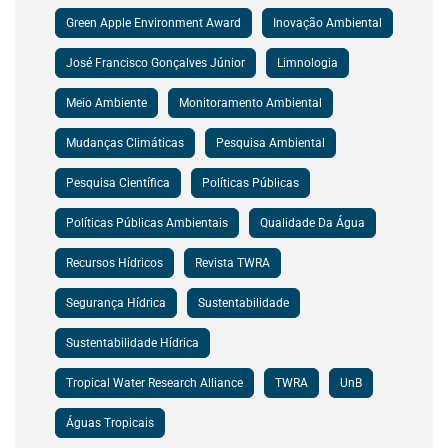
Green Apple Environment Award
Inovação Ambiental
José Francisco Gonçalves Júnior
Limnologia
Meio Ambiente
Monitoramento Ambiental
Mudanças Climáticas
Pesquisa Ambiental
Pesquisa Científica
Políticas Públicas
Políticas Públicas Ambientais
Qualidade Da Água
Recursos Hídricos
Revista TWRA
Segurança Hídrica
Sustentabilidade
Sustentabilidade Hídrica
Tropical Water Research Alliance
TWRA
UnB
Águas Tropicais