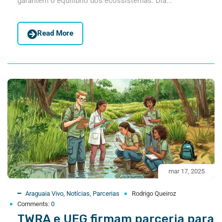
garantem o equilíbrio dos ecossistemas. Dia...
Read More
mar 17, 2025
Araguaia Vivo
,
Notícias
,
Parcerias
Rodrigo Queiroz
Comments:
0
TWRA e UEG firmam parceria para