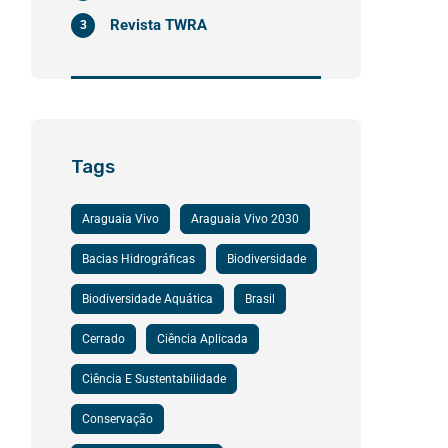
Revista TWRA
3
Tags
Araguaia Vivo
Araguaia Vivo 2030
Bacias Hidrográficas
Biodiversidade
Biodiversidade Aquática
Brasil
Cerrado
Ciência Aplicada
Ciência E Sustentabilidade
Conservação