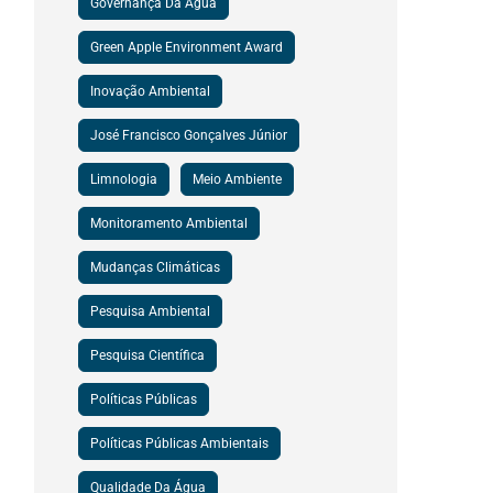
Governança Da Água
Green Apple Environment Award
Inovação Ambiental
José Francisco Gonçalves Júnior
Limnologia
Meio Ambiente
Monitoramento Ambiental
Mudanças Climáticas
Pesquisa Ambiental
Pesquisa Científica
Políticas Públicas
Políticas Públicas Ambientais
Qualidade Da Água