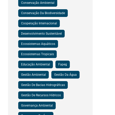
Conservação Ambiental
Conservação Da Biodiversidade
Cooperação Internacional
Desenvolvimento Sustentável
Ecossistemas Aquáticos
Ecossistemas Tropicais
Educação Ambiental
Fapeg
Gestão Ambiental
Gestão Da Água
Gestão De Bacias Hidrográficas
Gestão De Recursos Hídricos
Governança Ambiental