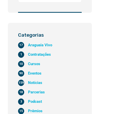
Categorias
Araguaia Vivo
17
Contratações
1
Cursos
10
Eventos
90
Notícias
159
Parcerias
18
Podcast
3
Prêmios
15