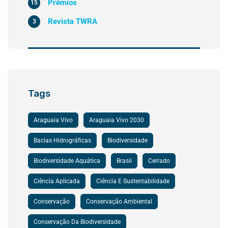
Prêmios
15
Revista TWRA
3
Tags
Araguaia Vivo
Araguaia Vivo 2030
Bacias Hidrográficas
Biodiversidade
Biodiversidade Aquática
Brasil
Cerrado
Ciência Aplicada
Ciência E Sustentabilidade
Conservação
Conservação Ambiental
Conservação Da Biodiversidade