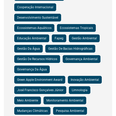
Cooperação Internacional
Desenvolvimento Sustentável
Ecossistemas Aquáticos
Ecossistemas Tropicais
Educação Ambiental
Fapeg
Gestão Ambiental
Gestão Da Água
Gestão De Bacias Hidrográficas
Gestão De Recursos Hídricos
Governança Ambiental
Governança Da Água
Green Apple Environment Award
Inovação Ambiental
José Francisco Gonçalves Júnior
Limnologia
Meio Ambiente
Monitoramento Ambiental
Mudanças Climáticas
Pesquisa Ambiental