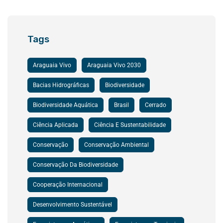
Tags
Araguaia Vivo
Araguaia Vivo 2030
Bacias Hidrográficas
Biodiversidade
Biodiversidade Aquática
Brasil
Cerrado
Ciência Aplicada
Ciência E Sustentabilidade
Conservação
Conservação Ambiental
Conservação Da Biodiversidade
Cooperação Internacional
Desenvolvimento Sustentável