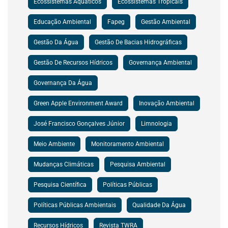
Ecossistemas Aquáticos
Ecossistemas Tropicais
Educação Ambiental
Fapeg
Gestão Ambiental
Gestão Da Água
Gestão De Bacias Hidrográficas
Gestão De Recursos Hídricos
Governança Ambiental
Governança Da Água
Green Apple Environment Award
Inovação Ambiental
José Francisco Gonçalves Júnior
Limnologia
Meio Ambiente
Monitoramento Ambiental
Mudanças Climáticas
Pesquisa Ambiental
Pesquisa Científica
Políticas Públicas
Políticas Públicas Ambientais
Qualidade Da Água
Recursos Hídricos
Revista TWRA