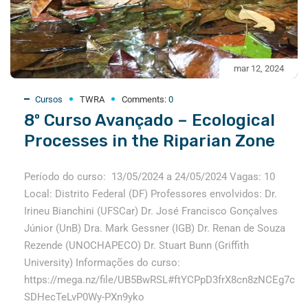
mar 12, 2024
Cursos
TWRA
Comments:
0
8º Curso Avançado – Ecological
Processes in the Riparian Zone
Período do curso: 13/05/2024 a 24/05/2024 Vagas: 10
Local: Distrito Federal (DF) Professores envolvidos: Dr.
Irineu Bianchini (UFSCar) Dr. José Francisco Gonçalves
Júnior (UnB) Dra. Mark Gessner (IGB) Dr. Renan de Souza
Rezende (UNOCHAPECO) Dr. Stuart Bunn (Griffith
University) Informações do curso:
https://mega.nz/file/UB5BwRSL#ftYCPpD3frX8cn8zNCEg7c
SDHecTeLvP0Wy-PXn9yko