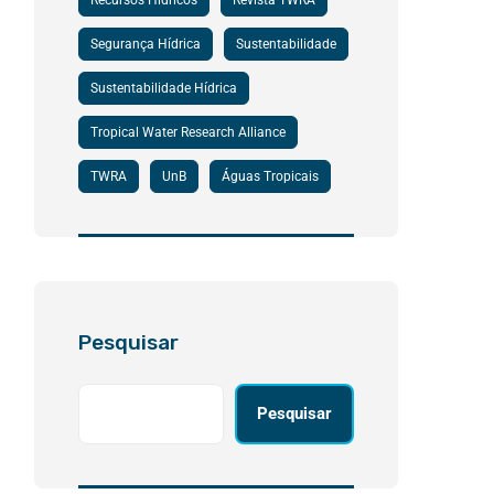
Recursos Hídricos
Revista TWRA
Segurança Hídrica
Sustentabilidade
Sustentabilidade Hídrica
Tropical Water Research Alliance
TWRA
UnB
Águas Tropicais
Pesquisar
Pesquisar