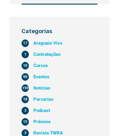
Categorias
Araguaia Vivo
17
Contratações
1
Cursos
10
Eventos
90
Notícias
159
Parcerias
18
Podcast
3
Prêmios
15
Revista TWRA
3