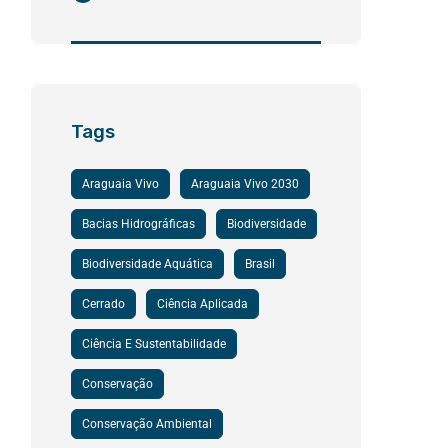
Tags
Araguaia Vivo
Araguaia Vivo 2030
Bacias Hidrográficas
Biodiversidade
Biodiversidade Aquática
Brasil
Cerrado
Ciência Aplicada
Ciência E Sustentabilidade
Conservação
Conservação Ambiental