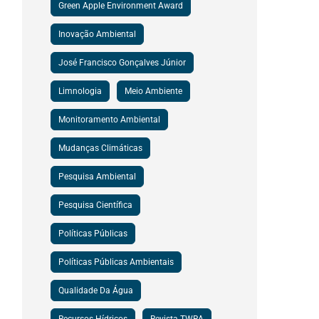
Green Apple Environment Award
Inovação Ambiental
José Francisco Gonçalves Júnior
Limnologia
Meio Ambiente
Monitoramento Ambiental
Mudanças Climáticas
Pesquisa Ambiental
Pesquisa Científica
Políticas Públicas
Políticas Públicas Ambientais
Qualidade Da Água