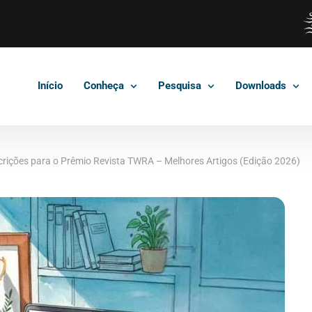
Início
Conheça
Pesquisa
Downloads
crições para o Prêmio Revista TWRA – Melhores Artigos (Edição 2026)