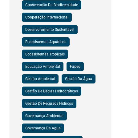
Conservação Da Biodiversidade
Cooperação Internacional
Desenvolvimento Sustentável
Ecossistemas Aquáticos
Ecossistemas Tropicais
Educação Ambiental
Fapeg
Gestão Ambiental
Gestão Da Água
Gestão De Bacias Hidrográficas
Gestão De Recursos Hídricos
Governança Ambiental
Governança Da Água