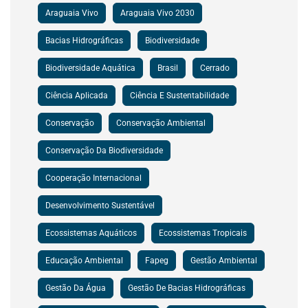
Araguaia Vivo
Araguaia Vivo 2030
Bacias Hidrográficas
Biodiversidade
Biodiversidade Aquática
Brasil
Cerrado
Ciência Aplicada
Ciência E Sustentabilidade
Conservação
Conservação Ambiental
Conservação Da Biodiversidade
Cooperação Internacional
Desenvolvimento Sustentável
Ecossistemas Aquáticos
Ecossistemas Tropicais
Educação Ambiental
Fapeg
Gestão Ambiental
Gestão Da Água
Gestão De Bacias Hidrográficas