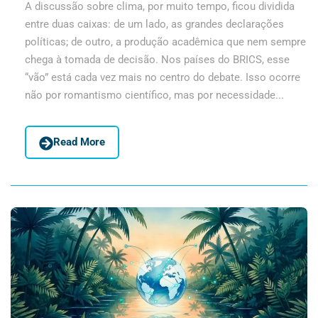
A discussão sobre clima, por muito tempo, ficou dividida
entre duas caixas: de um lado, as grandes declarações
políticas; de outro, a produção acadêmica que nem sempre
chega à tomada de decisão. Nos países do BRICS, esse
“vão” está cada vez mais no centro do debate. Isso ocorre
não por romantismo científico, mas por necessidade...
Read More