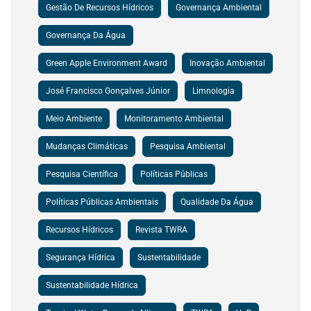
Gestão De Recursos Hídricos
Governança Ambiental
Governança Da Água
Green Apple Environment Award
Inovação Ambiental
José Francisco Gonçalves Júnior
Limnologia
Meio Ambiente
Monitoramento Ambiental
Mudanças Climáticas
Pesquisa Ambiental
Pesquisa Científica
Políticas Públicas
Políticas Públicas Ambientais
Qualidade Da Água
Recursos Hídricos
Revista TWRA
Segurança Hídrica
Sustentabilidade
Sustentabilidade Hídrica