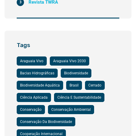
Revista TWRA
3
Tags
Araguaia Vivo
Araguaia Vivo 2030
Bacias Hidrográficas
Biodiversidade
Biodiversidade Aquática
Brasil
Cerrado
Ciência Aplicada
Ciência E Sustentabilidade
Conservação
Conservação Ambiental
Conservação Da Biodiversidade
Cooperação Internacional