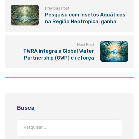
Previous Post
Pesquisa com Insetos Aquáticos
na Região Neotropical ganha
Análise Profunda em Novo Artigo
Científico
Next Post
TWRA integra a Global Water
Partnership (GWP) e reforça
atuação internacional pela
segurança hídrica
Busca