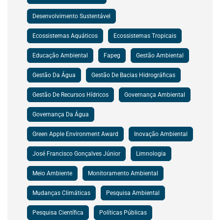
Desenvolvimento Sustentável
Ecossistemas Aquáticos
Ecossistemas Tropicais
Educação Ambiental
Fapeg
Gestão Ambiental
Gestão Da Água
Gestão De Bacias Hidrográficas
Gestão De Recursos Hídricos
Governança Ambiental
Governança Da Água
Green Apple Environment Award
Inovação Ambiental
José Francisco Gonçalves Júnior
Limnologia
Meio Ambiente
Monitoramento Ambiental
Mudanças Climáticas
Pesquisa Ambiental
Pesquisa Científica
Políticas Públicas