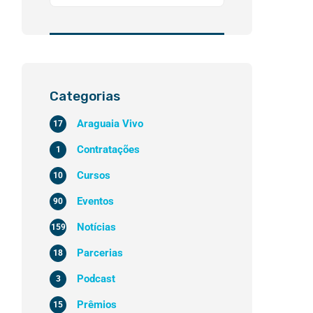
Categorias
Araguaia Vivo
17
Contratações
1
Cursos
10
Eventos
90
Notícias
159
Parcerias
18
Podcast
3
Prêmios
15