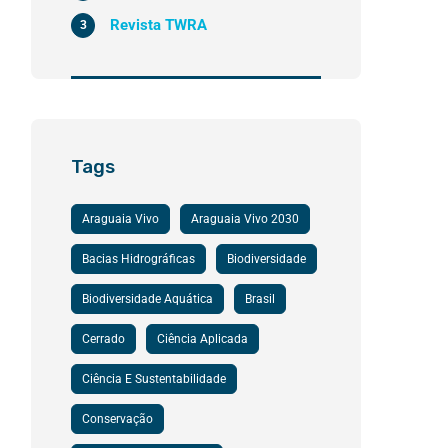
Revista TWRA
3
Tags
Araguaia Vivo
Araguaia Vivo 2030
Bacias Hidrográficas
Biodiversidade
Biodiversidade Aquática
Brasil
Cerrado
Ciência Aplicada
Ciência E Sustentabilidade
Conservação