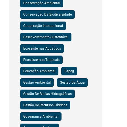
Conservação Ambiental
Conservação Da Biodiversidade
Cooperação Internacional
Desenvolvimento Sustentável
Ecossistemas Aquáticos
Ecossistemas Tropicais
Educação Ambiental
Fapeg
Gestão Ambiental
Gestão Da Água
Gestão De Bacias Hidrográficas
Gestão De Recursos Hídricos
Governança Ambiental