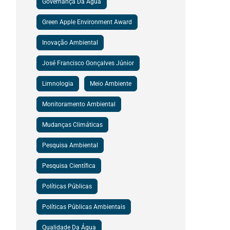
Governança Da Água
Green Apple Environment Award
Inovação Ambiental
José Francisco Gonçalves Júnior
Limnologia
Meio Ambiente
Monitoramento Ambiental
Mudanças Climáticas
Pesquisa Ambiental
Pesquisa Científica
Políticas Públicas
Políticas Públicas Ambientais
Qualidade Da Água