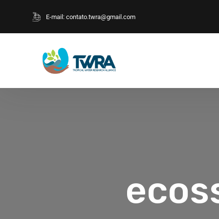
E-mail:
contato.twra@gmail.com
ecoss