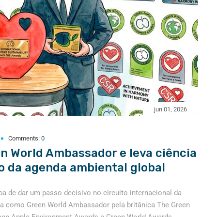
jun 01, 2026
Comments:
0
n World Ambassador e leva ciência
eo da agenda ambiental global
a de dar um passo decisivo no circuito internacional da
ida como Green World Ambassador pela britânica The Green