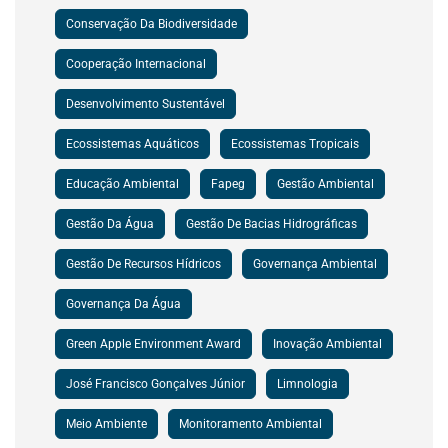
Conservação Da Biodiversidade
Cooperação Internacional
Desenvolvimento Sustentável
Ecossistemas Aquáticos
Ecossistemas Tropicais
Educação Ambiental
Fapeg
Gestão Ambiental
Gestão Da Água
Gestão De Bacias Hidrográficas
Gestão De Recursos Hídricos
Governança Ambiental
Governança Da Água
Green Apple Environment Award
Inovação Ambiental
José Francisco Gonçalves Júnior
Limnologia
Meio Ambiente
Monitoramento Ambiental