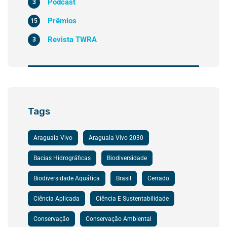
Podcast
3
Prêmios
15
Revista TWRA
3
Tags
Araguaia Vivo
Araguaia Vivo 2030
Bacias Hidrográficas
Biodiversidade
Biodiversidade Aquática
Brasil
Cerrado
Ciência Aplicada
Ciência E Sustentabilidade
Conservação
Conservação Ambiental