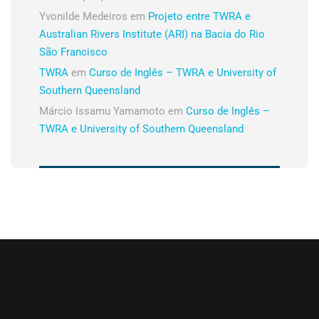
Yvonilde Medeiros
em
Projeto entre TWRA e
Australian Rivers Institute (ARI) na Bacia do Rio
São Francisco
TWRA
em
Curso de Inglês – TWRA e University of
Southern Queensland
Márcio Issamu Yamamoto
em
Curso de Inglês –
TWRA e University of Southern Queensland