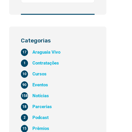
Categorias
Araguaia Vivo
17
Contratações
1
Cursos
10
Eventos
90
Notícias
158
Parcerias
18
Podcast
2
Prêmios
15