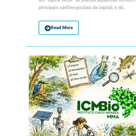
um “tapete verde” de plantas aquáticas tomou 
principais cartões-postais da capital, e dá...
Read More