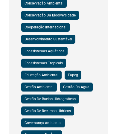
Conservação Ambiental
Conservação Da Biodiversidade
Cooperação Internacional
Desenvolvimento Sustentável
Ecossistemas Aquáticos
Ecossistemas Tropicais
Educação Ambiental
Fapeg
Gestão Ambiental
Gestão Da Água
Gestão De Bacias Hidrográficas
Gestão De Recursos Hídricos
Governança Ambiental