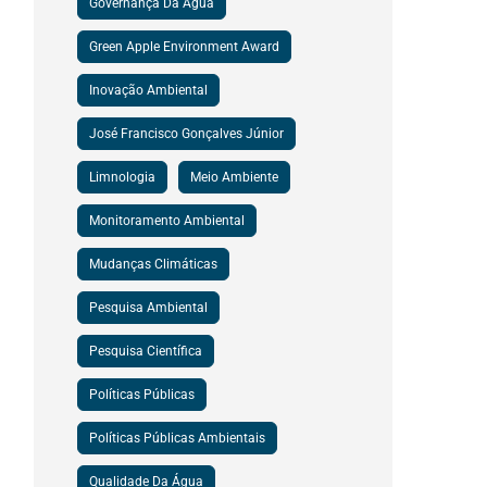
Governança Da Água
Green Apple Environment Award
Inovação Ambiental
José Francisco Gonçalves Júnior
Limnologia
Meio Ambiente
Monitoramento Ambiental
Mudanças Climáticas
Pesquisa Ambiental
Pesquisa Científica
Políticas Públicas
Políticas Públicas Ambientais
Qualidade Da Água