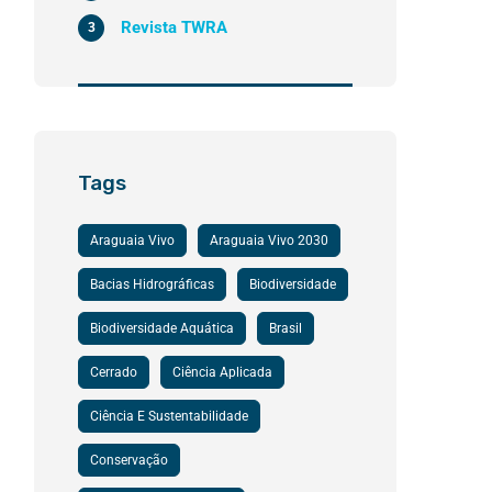
Revista TWRA
3
Tags
Araguaia Vivo
Araguaia Vivo 2030
Bacias Hidrográficas
Biodiversidade
Biodiversidade Aquática
Brasil
Cerrado
Ciência Aplicada
Ciência E Sustentabilidade
Conservação