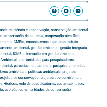
asileira
,
ciência e conservação
,
conservação ambiental
e
,
conservação da natureza
,
cooperação científica
,
iamento ICMBio
,
ecossistemas aquáticos
,
editais
ciamento ambiental
,
gestão ambiental
,
gestão integrada
biental
,
ICMBio
,
inovação em gestão ambiental
,
 Ambiental
,
oportunidades para pesquisadores
,
biental
,
parcerias institucionais
,
pesquisa ambiental
,
dores ambientais
,
políticas ambientais
,
projetos
projetos de conservação
,
projetos socioambientais
,
s Hídricos
,
rede de pesquisadores
,
sustentabilidade
,
io
,
uso público em unidades de conservação