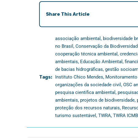
Share This Article
associação ambiental
,
biodiversidade br
no Brasil
,
Conservação da Biodiversidad
cooperação técnica ambiental
,
credenc
ambientais
,
Educação Ambiental
,
finan
de bacias hidrográficas
,
gestão socioam
Tags:
Instituto Chico Mendes
,
Monitoramento
organizações da sociedade civil
,
OSC am
pesquisa científica ambiental
,
pesquisa
ambientais
,
projetos de biodiversidade
,
proteção dos recursos naturais
,
Recurso
turismo sustentável
,
TWRA
,
TWRA ICMB