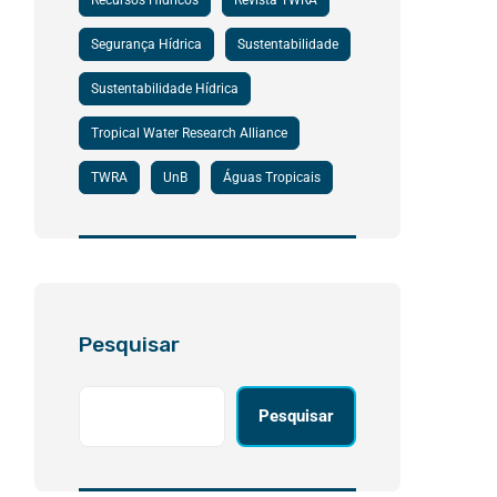
Recursos Hídricos
Revista TWRA
Segurança Hídrica
Sustentabilidade
Sustentabilidade Hídrica
Tropical Water Research Alliance
TWRA
UnB
Águas Tropicais
Pesquisar
Pesquisar