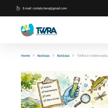
E-mail:
contato.twra@gmail.com
Home
Notícias
Notícias
TWRA é credenciada 