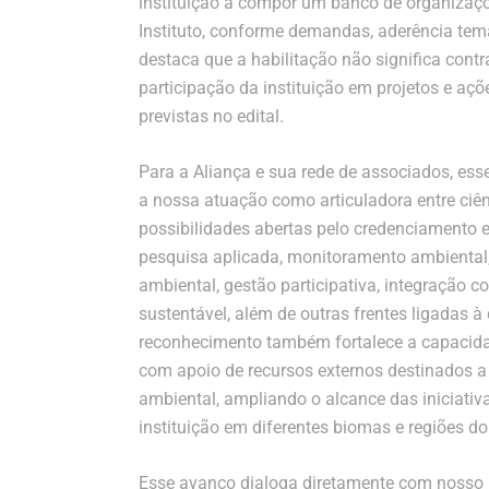
instituição a compor um banco de organizaçõ
Instituto, conforme demandas, aderência temá
destaca que a habilitação não significa cont
participação da instituição em projetos e aç
previstas no edital.
Para a Aliança e sua rede de associados, es
a nossa atuação como articuladora entre ciênci
possibilidades abertas pelo credenciamento
pesquisa aplicada, monitoramento ambiental
ambiental, gestão participativa, integração 
sustentável, além de outras frentes ligadas 
reconhecimento também fortalece a capacidad
com apoio de recursos externos destinados a
ambiental, ampliando o alcance das iniciativa
instituição em diferentes biomas e regiões do
Esse avanço dialoga diretamente com nosso 