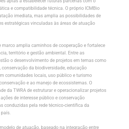
es aptas a estabelecer futuras parcerias com o
tica e compatibilidade técnica. O próprio ICMBio
ratação imediata, mas amplia as possibilidades de
ões estratégicas vinculadas às áreas de atuação
se marco amplia caminhos de cooperação e fortalece
a, território e gestão ambiental. Entre as
 estão o desenvolvimento de projetos em temas como
, conservação da biodiversidade, educação
com comunidades locais, uso público e turismo
à conservação e ao manejo de ecossistemas. O
e da TWRA de estruturar e operacionalizar projetos
 ações de interesse público e conservação
s conduzidas pela rede técnico-científica da
 país.
modelo de atuação, baseado na integração entre