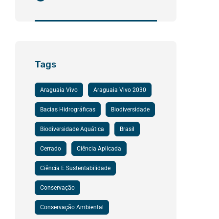
Tags
Araguaia Vivo
Araguaia Vivo 2030
Bacias Hidrográficas
Biodiversidade
Biodiversidade Aquática
Brasil
Cerrado
Ciência Aplicada
Ciência E Sustentabilidade
Conservação
Conservação Ambiental