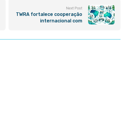
Next Post
TWRA fortalece cooperação
internacional com
renovação de MoUs
estratégicos com CDU,
CONFAP e UVV