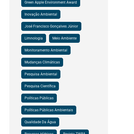
Green Apple Environment Award
Inovação Ambiental
José Francisco Gonçalves Júnior
Limnologia
Meio Ambiente
Monitoramento Ambiental
Mudanças Climáticas
Pesquisa Ambiental
Pesquisa Científica
Políticas Públicas
Políticas Públicas Ambientais
Qualidade Da Água