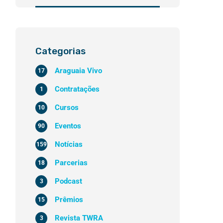
Categorias
Araguaia Vivo
17
Contratações
1
Cursos
10
Eventos
90
Notícias
159
Parcerias
18
Podcast
3
Prêmios
15
Revista TWRA
3