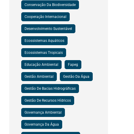
Conservação Da Biodiversidade
Cooperação Internacional
Desenvolvimento Sustentável
Ecossistemas Aquáticos
Ecossistemas Tropicais
Educação Ambiental
Fapeg
Gestão Ambiental
Gestão Da Água
Gestão De Bacias Hidrográficas
Gestão De Recursos Hídricos
Governança Ambiental
Governança Da Água