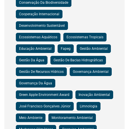
Conservação Da Biodiversidade
Cooperação Internacional
Desenvolvimento Sustentável
Ecossistemas Aquáticos
Ecossistemas Tropicais
Educação Ambiental
Fapeg
Gestão Ambiental
Gestão Da Água
Gestão De Bacias Hidrográficas
Gestão De Recursos Hídricos
Governança Ambiental
Governança Da Água
Green Apple Environment Award
Inovação Ambiental
José Francisco Gonçalves Júnior
Limnologia
Meio Ambiente
Monitoramento Ambiental