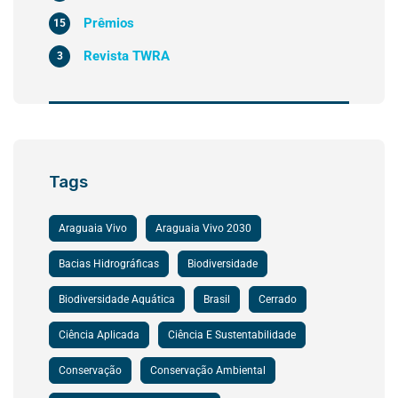
Prêmios
15
Revista TWRA
3
Tags
Araguaia Vivo
Araguaia Vivo 2030
Bacias Hidrográficas
Biodiversidade
Biodiversidade Aquática
Brasil
Cerrado
Ciência Aplicada
Ciência E Sustentabilidade
Conservação
Conservação Ambiental