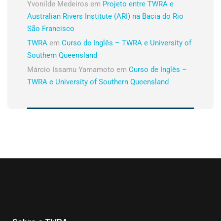
Yvonilde Medeiros
em
Projeto entre TWRA e
Australian Rivers Institute (ARI) na Bacia do Rio
São Francisco
TWRA
em
Curso de Inglês – TWRA e University of
Southern Queensland
Márcio Issamu Yamamoto
em
Curso de Inglês –
TWRA e University of Southern Queensland