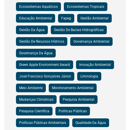
Ecossistemas Aquáticos
Ecossistemas Tropicais
Educação Ambiental
Fapeg
Gestão Ambiental
Gestão Da Água
Gestão De Bacias Hidrográficas
Gestão De Recursos Hídricos
Governança Ambiental
Governança Da Água
Green Apple Environment Award
Inovação Ambiental
José Francisco Gonçalves Júnior
Limnologia
Meio Ambiente
Monitoramento Ambiental
Mudanças Climáticas
Pesquisa Ambiental
Pesquisa Científica
Políticas Públicas
Políticas Públicas Ambientais
Qualidade Da Água