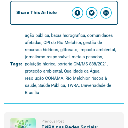
Share This Article
ação pública
,
bacia hidrográfica
,
comunidades
afetadas
,
CPI do Rio Melchior
,
gestão de
recursos hídricos
,
glifosato
,
impacto ambiental
,
jornalismo responsável
,
metais pesados
,
Tags:
poluição hídrica
,
portaria GM/MS 888/2021
,
proteção ambiental
,
Qualidade da Água
,
resolução CONAMA
,
Rio Melchior
,
riscos à
saúde
,
Saúde Pública
,
TWRA
,
Universidade de
Brasília
Previous Post
TWRA nas Redes Sociais: