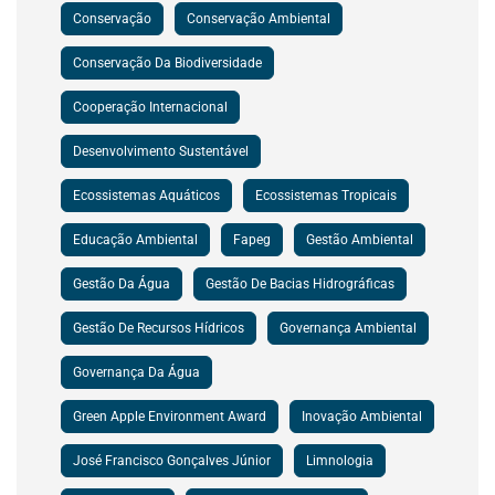
Conservação
Conservação Ambiental
Conservação Da Biodiversidade
Cooperação Internacional
Desenvolvimento Sustentável
Ecossistemas Aquáticos
Ecossistemas Tropicais
Educação Ambiental
Fapeg
Gestão Ambiental
Gestão Da Água
Gestão De Bacias Hidrográficas
Gestão De Recursos Hídricos
Governança Ambiental
Governança Da Água
Green Apple Environment Award
Inovação Ambiental
José Francisco Gonçalves Júnior
Limnologia