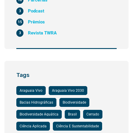
Podcast
3
Prêmios
15
Revista TWRA
3
Tags
Araguaia Vivo
Araguaia Vivo 2030
Bacias Hidrográficas
Biodiversidade
Biodiversidade Aquática
Brasil
Cerrado
Ciência Aplicada
Ciência E Sustentabilidade