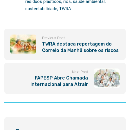
resíduos plásticos
,
rios
,
saúde ambiental
,
sustentabilidade
,
TWRA
Previous Post
TWRA destaca reportagem do
Correio da Manhã sobre os riscos
à saúde associados à poluição do
Rio Melchior
Next Post
FAPESP Abre Chamada
Internacional para Atrair
Talentos Globais à Pesquisa em
São Paulo