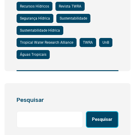
Recursos Hídricos
Revista TWRA
Segurança Hídrica
Sustentabilidade
Sustentabilidade Hídrica
Tropical Water Research Alliance
TWRA
UnB
Águas Tropicais
Pesquisar
Pesquisar