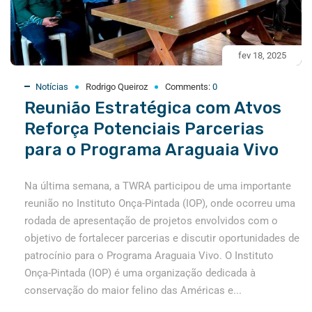
fev 18, 2025
Notícias
Rodrigo Queiroz
Comments:
0
Reunião Estratégica com Atvos
Reforça Potenciais Parcerias
para o Programa Araguaia Vivo
Na última semana, a TWRA participou de uma importante
reunião no Instituto Onça-Pintada (IOP), onde ocorreu uma
rodada de apresentação de projetos envolvidos com o
objetivo de fortalecer parcerias e discutir oportunidades de
patrocínio para o Programa Araguaia Vivo. O Instituto
Onça-Pintada (IOP) é uma organização dedicada à
conservação do maior felino das Américas e...