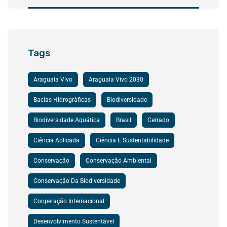
Tags
Araguaia Vivo
Araguaia Vivo 2030
Bacias Hidrográficas
Biodiversidade
Biodiversidade Aquática
Brasil
Cerrado
Ciência Aplicada
Ciência E Sustentabilidade
Conservação
Conservação Ambiental
Conservação Da Biodiversidade
Cooperação Internacional
Desenvolvimento Sustentável