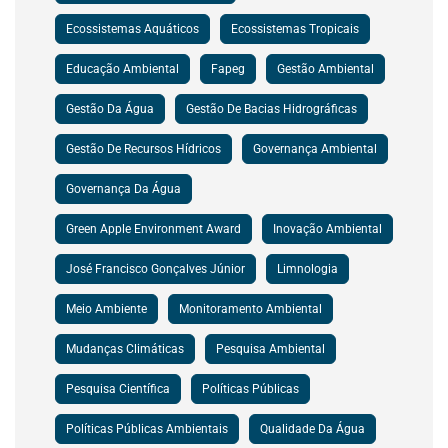
Ecossistemas Aquáticos
Ecossistemas Tropicais
Educação Ambiental
Fapeg
Gestão Ambiental
Gestão Da Água
Gestão De Bacias Hidrográficas
Gestão De Recursos Hídricos
Governança Ambiental
Governança Da Água
Green Apple Environment Award
Inovação Ambiental
José Francisco Gonçalves Júnior
Limnologia
Meio Ambiente
Monitoramento Ambiental
Mudanças Climáticas
Pesquisa Ambiental
Pesquisa Científica
Políticas Públicas
Políticas Públicas Ambientais
Qualidade Da Água