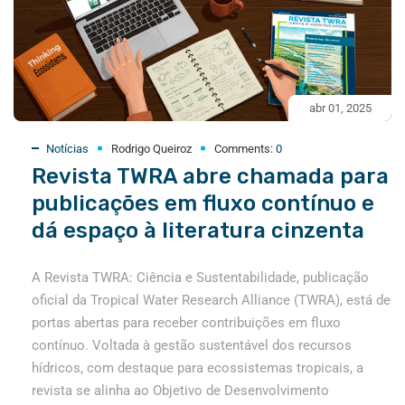
abr 01, 2025
Notícias
Rodrigo Queiroz
Comments:
0
Revista TWRA abre chamada para
publicações em fluxo contínuo e
dá espaço à literatura cinzenta
A Revista TWRA: Ciência e Sustentabilidade, publicação
oficial da Tropical Water Research Alliance (TWRA), está de
portas abertas para receber contribuições em fluxo
contínuo. Voltada à gestão sustentável dos recursos
hídricos, com destaque para ecossistemas tropicais, a
revista se alinha ao Objetivo de Desenvolvimento