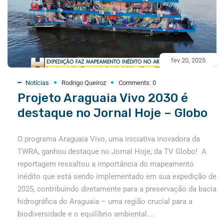
fev 20, 2025
Notícias
Rodrigo Queiroz
Comments:
0
Projeto Araguaia Vivo 2030 é
destaque no Jornal Hoje – Globo
O programa Araguaia Vivo, uma iniciativa inovadora da
TWRA, ganhou destaque no Jornal Hoje, da TV Globo! A
reportagem ressaltou a importância do mapeamento
inédito que está sendo implementado em sua expedição de
2025, contribuindo diretamente para a preservação da bacia
hidrográfica do Araguaia – uma região crucial para a
biodiversidade e o equilíbrio ambiental....