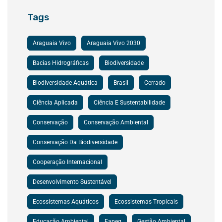
Tags
Araguaia Vivo
Araguaia Vivo 2030
Bacias Hidrográficas
Biodiversidade
Biodiversidade Aquática
Brasil
Cerrado
Ciência Aplicada
Ciência E Sustentabilidade
Conservação
Conservação Ambiental
Conservação Da Biodiversidade
Cooperação Internacional
Desenvolvimento Sustentável
Ecossistemas Aquáticos
Ecossistemas Tropicais
Educação Ambiental
Fapeg
Gestão Ambiental