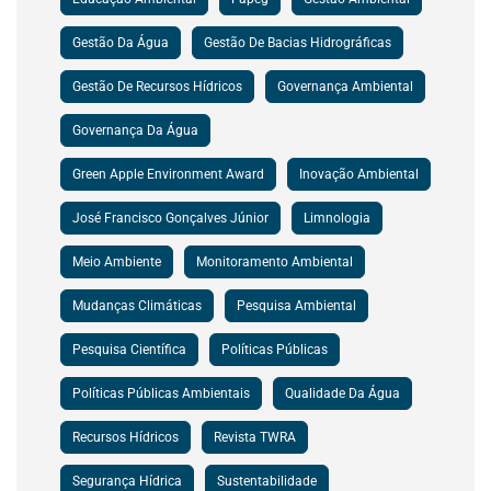
Gestão Da Água
Gestão De Bacias Hidrográficas
Gestão De Recursos Hídricos
Governança Ambiental
Governança Da Água
Green Apple Environment Award
Inovação Ambiental
José Francisco Gonçalves Júnior
Limnologia
Meio Ambiente
Monitoramento Ambiental
Mudanças Climáticas
Pesquisa Ambiental
Pesquisa Científica
Políticas Públicas
Políticas Públicas Ambientais
Qualidade Da Água
Recursos Hídricos
Revista TWRA
Segurança Hídrica
Sustentabilidade