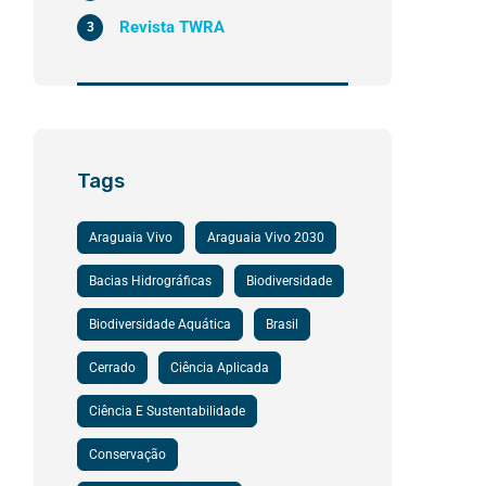
Revista TWRA
3
Tags
Araguaia Vivo
Araguaia Vivo 2030
Bacias Hidrográficas
Biodiversidade
Biodiversidade Aquática
Brasil
Cerrado
Ciência Aplicada
Ciência E Sustentabilidade
Conservação