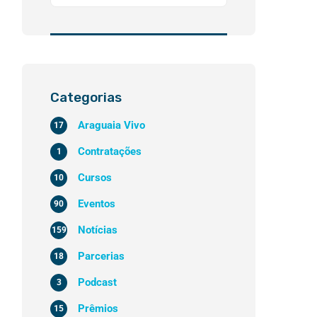
Categorias
Araguaia Vivo
17
Contratações
1
Cursos
10
Eventos
90
Notícias
159
Parcerias
18
Podcast
3
Prêmios
15