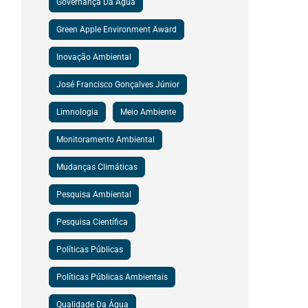
Governança Da Água
Green Apple Environment Award
Inovação Ambiental
José Francisco Gonçalves Júnior
Limnologia
Meio Ambiente
Monitoramento Ambiental
Mudanças Climáticas
Pesquisa Ambiental
Pesquisa Científica
Políticas Públicas
Políticas Públicas Ambientais
Qualidade Da Água