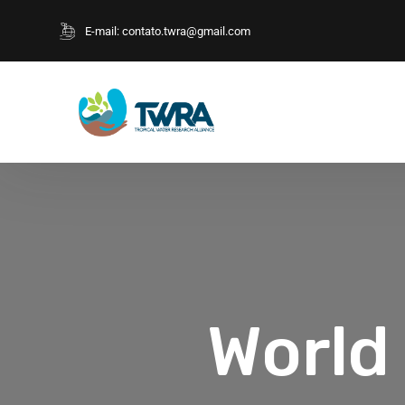
E-mail:
contato.twra@gmail.com
World