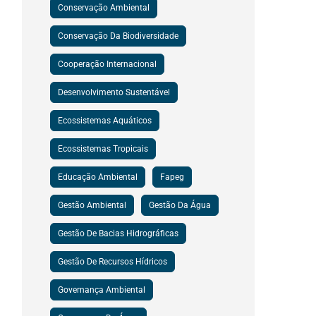
Conservação Ambiental
Conservação Da Biodiversidade
Cooperação Internacional
Desenvolvimento Sustentável
Ecossistemas Aquáticos
Ecossistemas Tropicais
Educação Ambiental
Fapeg
Gestão Ambiental
Gestão Da Água
Gestão De Bacias Hidrográficas
Gestão De Recursos Hídricos
Governança Ambiental