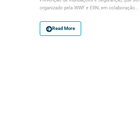
Prevenção de Inundações e Segurança), que será 
organizado pela WWF e ERN, em colaboração...
Read More