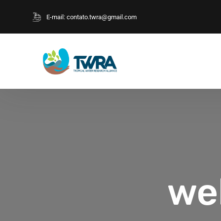
E-mail:
contato.twra@gmail.com
we