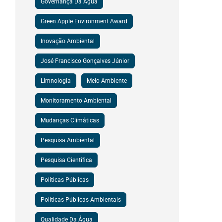
Governança Da Água
Green Apple Environment Award
Inovação Ambiental
José Francisco Gonçalves Júnior
Limnologia
Meio Ambiente
Monitoramento Ambiental
Mudanças Climáticas
Pesquisa Ambiental
Pesquisa Científica
Políticas Públicas
Políticas Públicas Ambientais
Qualidade Da Água