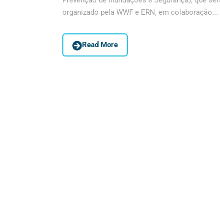
Prevenção de Inundações e Segurança), que será 
organizado pela WWF e ERN, em colaboração...
Read More