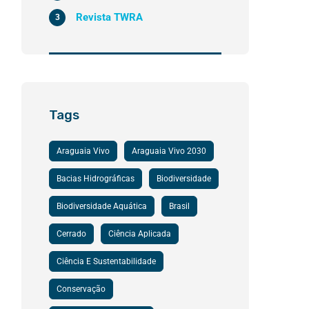
Revista TWRA
3
Tags
Araguaia Vivo
Araguaia Vivo 2030
Bacias Hidrográficas
Biodiversidade
Biodiversidade Aquática
Brasil
Cerrado
Ciência Aplicada
Ciência E Sustentabilidade
Conservação