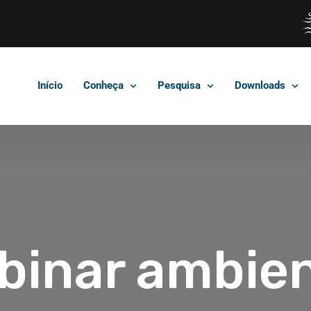
Início
Conheça
Pesquisa
Downloads
binar ambien