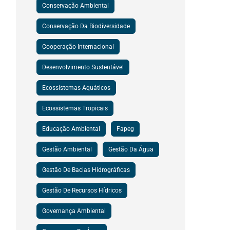
Conservação Ambiental
Conservação Da Biodiversidade
Cooperação Internacional
Desenvolvimento Sustentável
Ecossistemas Aquáticos
Ecossistemas Tropicais
Educação Ambiental
Fapeg
Gestão Ambiental
Gestão Da Água
Gestão De Bacias Hidrográficas
Gestão De Recursos Hídricos
Governança Ambiental