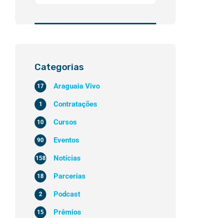
Categorias
Araguaia Vivo
17
Contratações
1
Cursos
10
Eventos
90
Notícias
158
Parcerias
18
Podcast
2
Prêmios
15