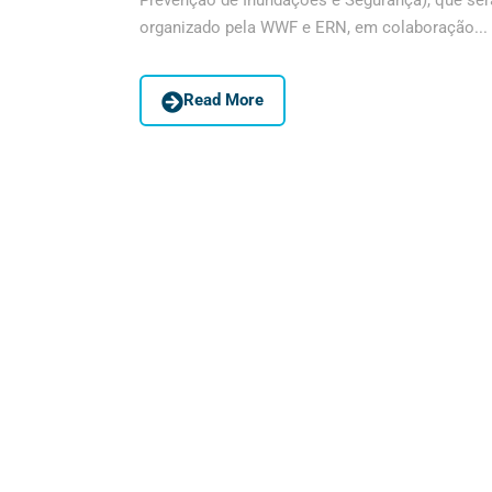
Prevenção de Inundações e Segurança), que será 
organizado pela WWF e ERN, em colaboração...
Read More