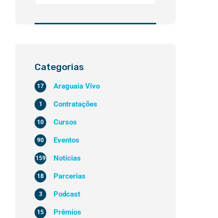
Categorias
Araguaia Vivo
17
Contratações
1
Cursos
10
Eventos
90
Notícias
159
Parcerias
18
Podcast
3
Prêmios
15