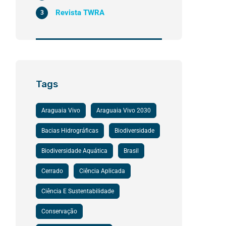
Revista TWRA
3
Tags
Araguaia Vivo
Araguaia Vivo 2030
Bacias Hidrográficas
Biodiversidade
Biodiversidade Aquática
Brasil
Cerrado
Ciência Aplicada
Ciência E Sustentabilidade
Conservação