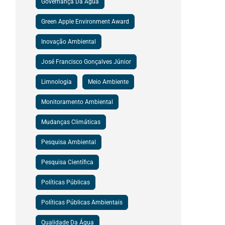
Governança Da Água
Green Apple Environment Award
Inovação Ambiental
José Francisco Gonçalves Júnior
Limnologia
Meio Ambiente
Monitoramento Ambiental
Mudanças Climáticas
Pesquisa Ambiental
Pesquisa Científica
Políticas Públicas
Políticas Públicas Ambientais
Qualidade Da Água