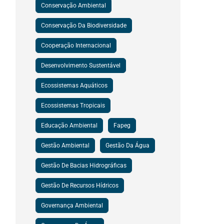
Conservação Ambiental
Conservação Da Biodiversidade
Cooperação Internacional
Desenvolvimento Sustentável
Ecossistemas Aquáticos
Ecossistemas Tropicais
Educação Ambiental
Fapeg
Gestão Ambiental
Gestão Da Água
Gestão De Bacias Hidrográficas
Gestão De Recursos Hídricos
Governança Ambiental