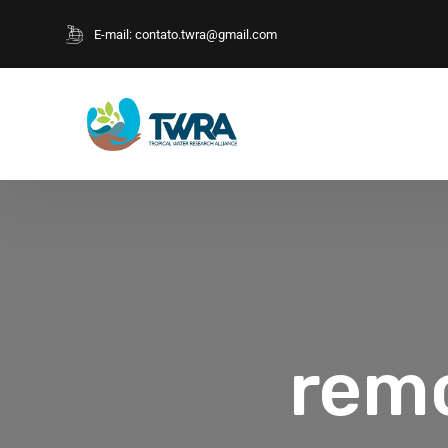
E-mail:
contato.twra@gmail.com
remo