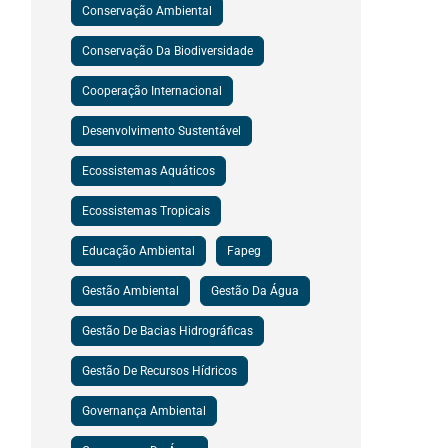
Conservação Ambiental
Conservação Da Biodiversidade
Cooperação Internacional
Desenvolvimento Sustentável
Ecossistemas Aquáticos
Ecossistemas Tropicais
Educação Ambiental
Fapeg
Gestão Ambiental
Gestão Da Água
Gestão De Bacias Hidrográficas
Gestão De Recursos Hídricos
Governança Ambiental