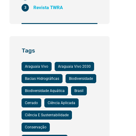
Revista TWRA
3
Tags
Araguaia Vivo
Araguaia Vivo 2030
Bacias Hidrográficas
Biodiversidade
Biodiversidade Aquática
Brasil
Cerrado
Ciência Aplicada
Ciência E Sustentabilidade
Conservação