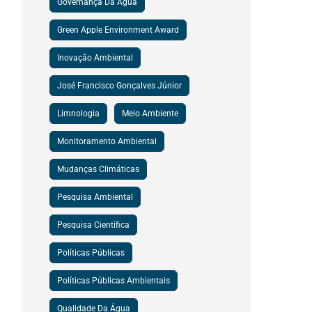
Governança Da Água
Green Apple Environment Award
Inovação Ambiental
José Francisco Gonçalves Júnior
Limnologia
Meio Ambiente
Monitoramento Ambiental
Mudanças Climáticas
Pesquisa Ambiental
Pesquisa Científica
Políticas Públicas
Políticas Públicas Ambientais
Qualidade Da Água