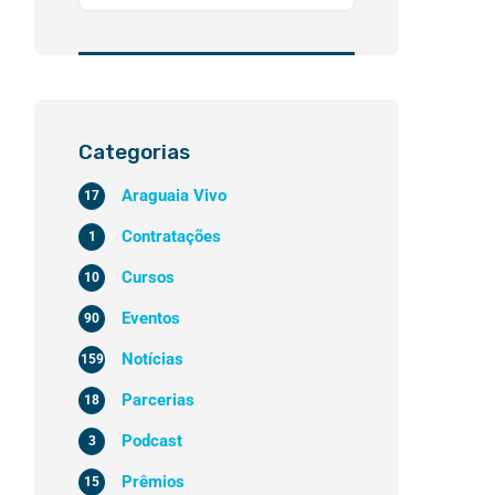
Categorias
Araguaia Vivo
17
Contratações
1
Cursos
10
Eventos
90
Notícias
159
Parcerias
18
Podcast
3
Prêmios
15