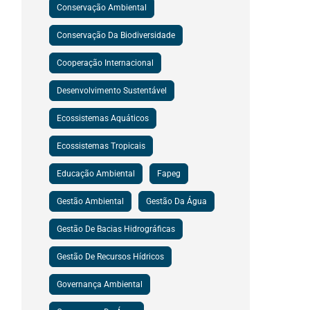
Conservação Ambiental
Conservação Da Biodiversidade
Cooperação Internacional
Desenvolvimento Sustentável
Ecossistemas Aquáticos
Ecossistemas Tropicais
Educação Ambiental
Fapeg
Gestão Ambiental
Gestão Da Água
Gestão De Bacias Hidrográficas
Gestão De Recursos Hídricos
Governança Ambiental