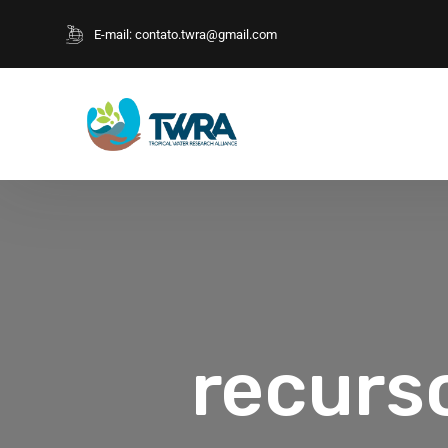
E-mail:
contato.twra@gmail.com
recurso