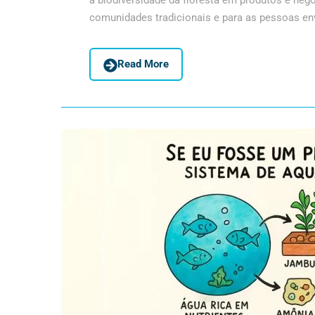
a biodiversidade da floresta em produtos e neg
comunidades tradicionais e para as pessoas envo
Read More