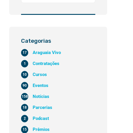
Categorias
Araguaia Vivo
17
Contratações
1
Cursos
10
Eventos
90
Notícias
158
Parcerias
18
Podcast
2
Prêmios
15