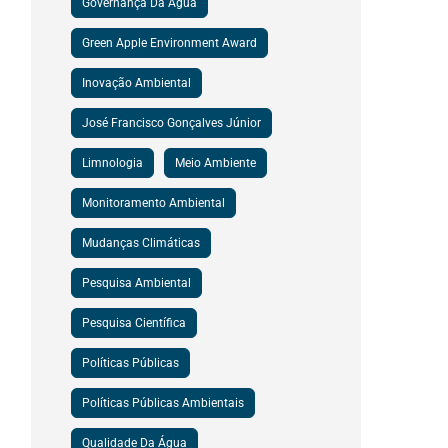
Governança Da Água
Green Apple Environment Award
Inovação Ambiental
José Francisco Gonçalves Júnior
Limnologia
Meio Ambiente
Monitoramento Ambiental
Mudanças Climáticas
Pesquisa Ambiental
Pesquisa Científica
Políticas Públicas
Políticas Públicas Ambientais
Qualidade Da Água