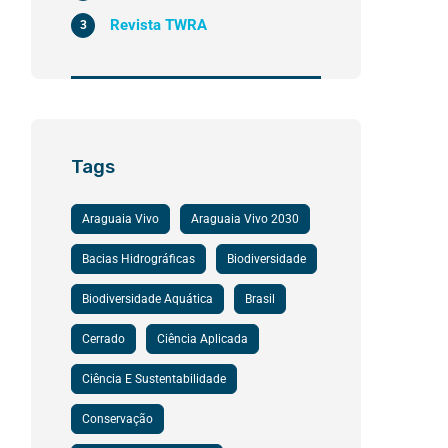
Revista TWRA
3
Tags
Araguaia Vivo
Araguaia Vivo 2030
Bacias Hidrográficas
Biodiversidade
Biodiversidade Aquática
Brasil
Cerrado
Ciência Aplicada
Ciência E Sustentabilidade
Conservação