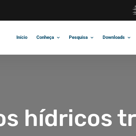
Início
Conheça
Pesquisa
Downloads
s hídricos t