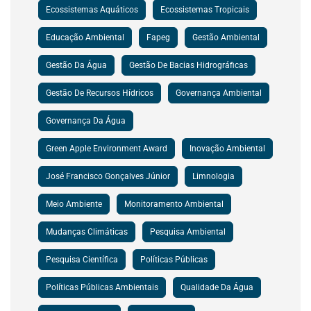
Ecossistemas Aquáticos
Ecossistemas Tropicais
Educação Ambiental
Fapeg
Gestão Ambiental
Gestão Da Água
Gestão De Bacias Hidrográficas
Gestão De Recursos Hídricos
Governança Ambiental
Governança Da Água
Green Apple Environment Award
Inovação Ambiental
José Francisco Gonçalves Júnior
Limnologia
Meio Ambiente
Monitoramento Ambiental
Mudanças Climáticas
Pesquisa Ambiental
Pesquisa Científica
Políticas Públicas
Políticas Públicas Ambientais
Qualidade Da Água