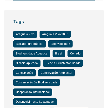
Tags
Araguaia Vivo
Araguaia Vivo 2030
Bacias Hidrográficas
Biodiversidade
Biodiversidade Aquática
Brasil
Cerrado
Ciência Aplicada
Ciência E Sustentabilidade
Conservação
Conservação Ambiental
Conservação Da Biodiversidade
Cooperação Internacional
Desenvolvimento Sustentável