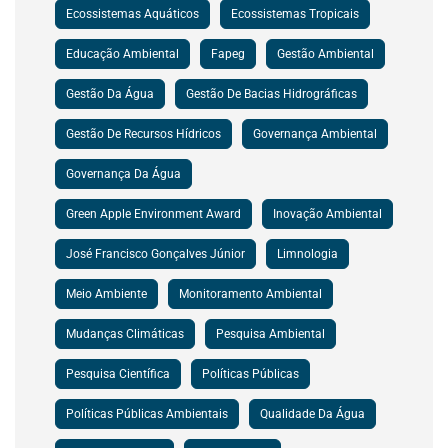
Ecossistemas Aquáticos
Ecossistemas Tropicais
Educação Ambiental
Fapeg
Gestão Ambiental
Gestão Da Água
Gestão De Bacias Hidrográficas
Gestão De Recursos Hídricos
Governança Ambiental
Governança Da Água
Green Apple Environment Award
Inovação Ambiental
José Francisco Gonçalves Júnior
Limnologia
Meio Ambiente
Monitoramento Ambiental
Mudanças Climáticas
Pesquisa Ambiental
Pesquisa Científica
Políticas Públicas
Políticas Públicas Ambientais
Qualidade Da Água