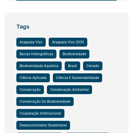
Tags
Araguaia Vivo
Araguaia Vivo 2030
Bacias Hidrográficas
Biodiversidade
Biodiversidade Aquática
Brasil
Cerrado
Ciência Aplicada
Ciência E Sustentabilidade
Conservação
Conservação Ambiental
Conservação Da Biodiversidade
Cooperação Internacional
Desenvolvimento Sustentável