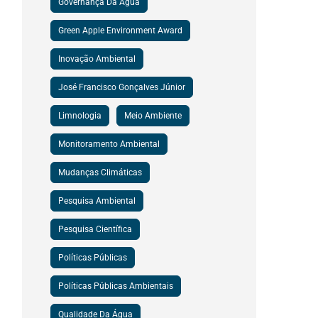
Governança Da Água
Green Apple Environment Award
Inovação Ambiental
José Francisco Gonçalves Júnior
Limnologia
Meio Ambiente
Monitoramento Ambiental
Mudanças Climáticas
Pesquisa Ambiental
Pesquisa Científica
Políticas Públicas
Políticas Públicas Ambientais
Qualidade Da Água