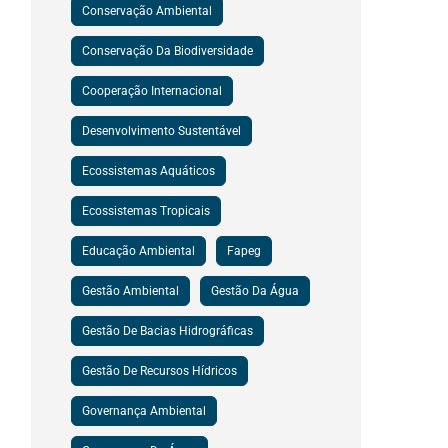
Conservação Ambiental
Conservação Da Biodiversidade
Cooperação Internacional
Desenvolvimento Sustentável
Ecossistemas Aquáticos
Ecossistemas Tropicais
Educação Ambiental
Fapeg
Gestão Ambiental
Gestão Da Água
Gestão De Bacias Hidrográficas
Gestão De Recursos Hídricos
Governança Ambiental