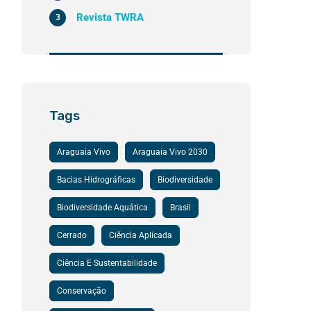
Revista TWRA
3
Tags
Araguaia Vivo
Araguaia Vivo 2030
Bacias Hidrográficas
Biodiversidade
Biodiversidade Aquática
Brasil
Cerrado
Ciência Aplicada
Ciência E Sustentabilidade
Conservação