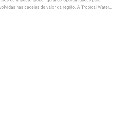
ócios de impacto global, gerando oportunidades para
lvidas nas cadeias de valor da região. A Tropical Water...