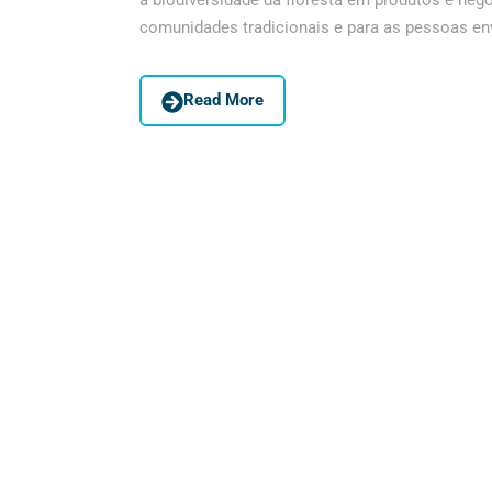
a biodiversidade da floresta em produtos e neg
comunidades tradicionais e para as pessoas envo
Read More