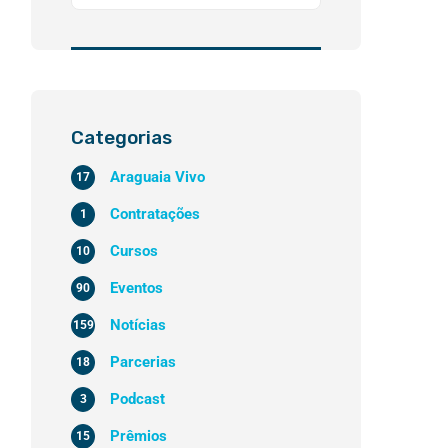
Categorias
Araguaia Vivo
17
Contratações
1
Cursos
10
Eventos
90
Notícias
159
Parcerias
18
Podcast
3
Prêmios
15