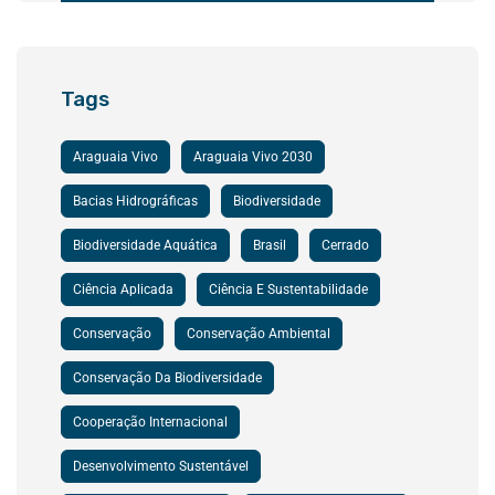
Tags
Araguaia Vivo
Araguaia Vivo 2030
Bacias Hidrográficas
Biodiversidade
Biodiversidade Aquática
Brasil
Cerrado
Ciência Aplicada
Ciência E Sustentabilidade
Conservação
Conservação Ambiental
Conservação Da Biodiversidade
Cooperação Internacional
Desenvolvimento Sustentável