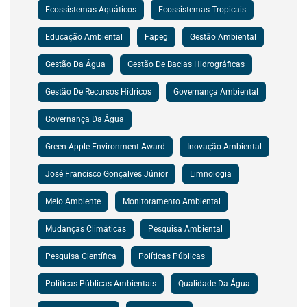
Ecossistemas Aquáticos
Ecossistemas Tropicais
Educação Ambiental
Fapeg
Gestão Ambiental
Gestão Da Água
Gestão De Bacias Hidrográficas
Gestão De Recursos Hídricos
Governança Ambiental
Governança Da Água
Green Apple Environment Award
Inovação Ambiental
José Francisco Gonçalves Júnior
Limnologia
Meio Ambiente
Monitoramento Ambiental
Mudanças Climáticas
Pesquisa Ambiental
Pesquisa Científica
Políticas Públicas
Políticas Públicas Ambientais
Qualidade Da Água