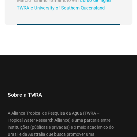
Márcio Issamu Yamamoto
em
Curso de Inglês –
TWRA e University of Southern Queensland
Sobre a TWRA
A Aliança Tropical de Pesquisa da Água (TWRA –
Tropical Water Research Alliance) é uma parceria entre
instituições (públicas e privadas) e o meio acadêmico do
Brasil e da Austrália que busca promover uma