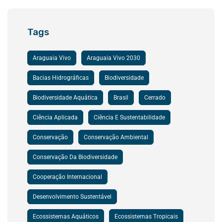
Tags
Araguaia Vivo
Araguaia Vivo 2030
Bacias Hidrográficas
Biodiversidade
Biodiversidade Aquática
Brasil
Cerrado
Ciência Aplicada
Ciência E Sustentabilidade
Conservação
Conservação Ambiental
Conservação Da Biodiversidade
Cooperação Internacional
Desenvolvimento Sustentável
Ecossistemas Aquáticos
Ecossistemas Tropicais