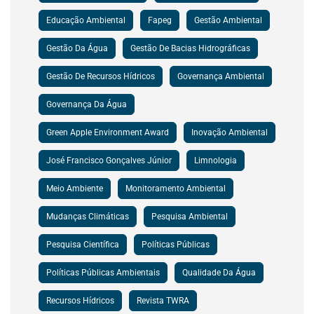
Educação Ambiental
Fapeg
Gestão Ambiental
Gestão Da Água
Gestão De Bacias Hidrográficas
Gestão De Recursos Hídricos
Governança Ambiental
Governança Da Água
Green Apple Environment Award
Inovação Ambiental
José Francisco Gonçalves Júnior
Limnologia
Meio Ambiente
Monitoramento Ambiental
Mudanças Climáticas
Pesquisa Ambiental
Pesquisa Científica
Políticas Públicas
Políticas Públicas Ambientais
Qualidade Da Água
Recursos Hídricos
Revista TWRA