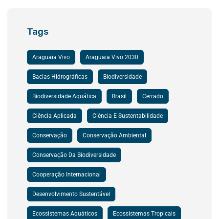
Tags
Araguaia Vivo
Araguaia Vivo 2030
Bacias Hidrográficas
Biodiversidade
Biodiversidade Aquática
Brasil
Cerrado
Ciência Aplicada
Ciência E Sustentabilidade
Conservação
Conservação Ambiental
Conservação Da Biodiversidade
Cooperação Internacional
Desenvolvimento Sustentável
Ecossistemas Aquáticos
Ecossistemas Tropicais