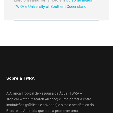
Márcio Issamu Yamamoto
em
Curso de Inglês –
TWRA e University of Southern Queensland
Sobre a TWRA
A Aliança Tropical de Pesquisa da Água (TWRA –
Tropical Water Research Alliance) é uma parceria entre
instituições (públicas e privadas) e o meio acadêmico do
Brasil e da Austrália que busca promover uma