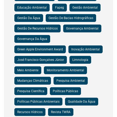
Educação Ambiental
Fapeg
Gestão Ambiental
Gestão Da Água
Gestão De Bacias Hidrográficas
Gestão De Recursos Hídricos
Governança Ambiental
Governança Da Água
Green Apple Environment Award
Inovação Ambiental
José Francisco Gonçalves Júnior
Limnologia
Meio Ambiente
Monitoramento Ambiental
Mudanças Climáticas
Pesquisa Ambiental
Pesquisa Científica
Políticas Públicas
Políticas Públicas Ambientais
Qualidade Da Água
Recursos Hídricos
Revista TWRA