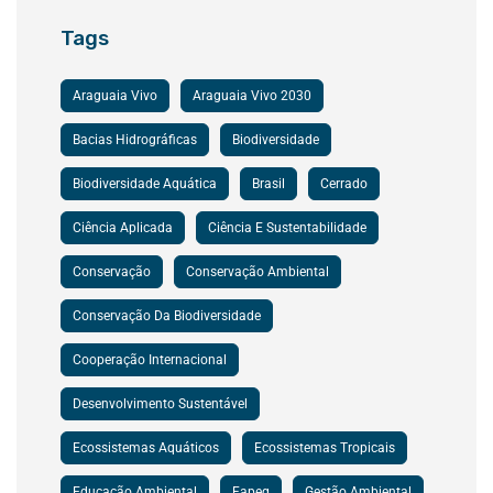
Tags
Araguaia Vivo
Araguaia Vivo 2030
Bacias Hidrográficas
Biodiversidade
Biodiversidade Aquática
Brasil
Cerrado
Ciência Aplicada
Ciência E Sustentabilidade
Conservação
Conservação Ambiental
Conservação Da Biodiversidade
Cooperação Internacional
Desenvolvimento Sustentável
Ecossistemas Aquáticos
Ecossistemas Tropicais
Educação Ambiental
Fapeg
Gestão Ambiental