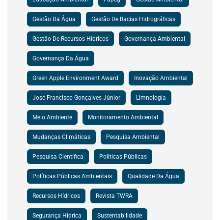
Gestão Da Água
Gestão De Bacias Hidrográficas
Gestão De Recursos Hídricos
Governança Ambiental
Governança Da Água
Green Apple Environment Award
Inovação Ambiental
José Francisco Gonçalves Júnior
Limnologia
Meio Ambiente
Monitoramento Ambiental
Mudanças Climáticas
Pesquisa Ambiental
Pesquisa Científica
Políticas Públicas
Políticas Públicas Ambientais
Qualidade Da Água
Recursos Hídricos
Revista TWRA
Segurança Hídrica
Sustentabilidade