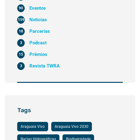
Eventos
90
Notícias
159
Parcerias
18
Podcast
3
Prêmios
15
Revista TWRA
3
Tags
Araguaia Vivo
Araguaia Vivo 2030
Bacias Hidrográficas
Biodiversidade