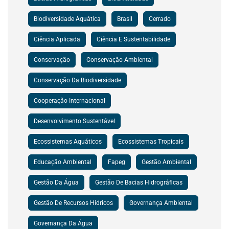
Biodiversidade Aquática
Brasil
Cerrado
Ciência Aplicada
Ciência E Sustentabilidade
Conservação
Conservação Ambiental
Conservação Da Biodiversidade
Cooperação Internacional
Desenvolvimento Sustentável
Ecossistemas Aquáticos
Ecossistemas Tropicais
Educação Ambiental
Fapeg
Gestão Ambiental
Gestão Da Água
Gestão De Bacias Hidrográficas
Gestão De Recursos Hídricos
Governança Ambiental
Governança Da Água