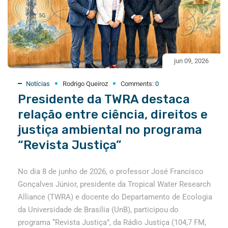
jun 09, 2026
Notícias
Rodrigo Queiroz
Comments:
0
Presidente da TWRA destaca
relação entre ciência, direitos e
justiça ambiental no programa
“Revista Justiça”
No dia 8 de junho de 2026, o professor José Francisco
Gonçalves Júnior, presidente da Tropical Water Research
Alliance (TWRA) e docente do Departamento de Ecologia
da Universidade de Brasília (UnB), participou do
programa “Revista Justiça”, da Rádio Justiça (104,7 FM,