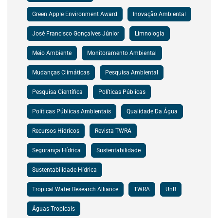
Green Apple Environment Award
Inovação Ambiental
José Francisco Gonçalves Júnior
Limnologia
Meio Ambiente
Monitoramento Ambiental
Mudanças Climáticas
Pesquisa Ambiental
Pesquisa Científica
Políticas Públicas
Políticas Públicas Ambientais
Qualidade Da Água
Recursos Hídricos
Revista TWRA
Segurança Hídrica
Sustentabilidade
Sustentabilidade Hídrica
Tropical Water Research Alliance
TWRA
UnB
Águas Tropicais