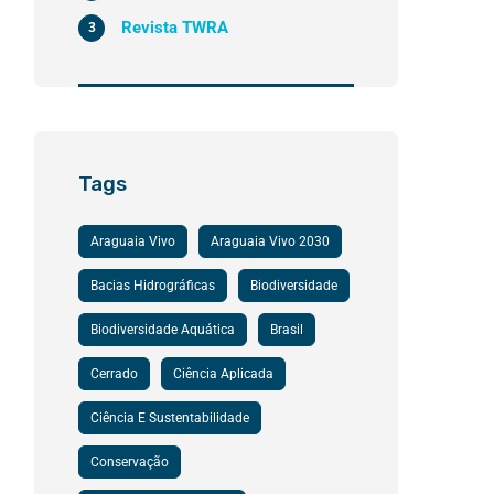
Revista TWRA
3
Tags
Araguaia Vivo
Araguaia Vivo 2030
Bacias Hidrográficas
Biodiversidade
Biodiversidade Aquática
Brasil
Cerrado
Ciência Aplicada
Ciência E Sustentabilidade
Conservação