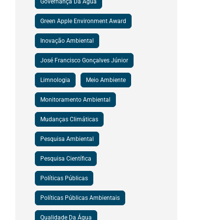
Governança Da Água
Green Apple Environment Award
Inovação Ambiental
José Francisco Gonçalves Júnior
Limnologia
Meio Ambiente
Monitoramento Ambiental
Mudanças Climáticas
Pesquisa Ambiental
Pesquisa Científica
Políticas Públicas
Políticas Públicas Ambientais
Qualidade Da Água