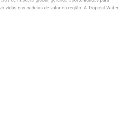
ócios de impacto global, gerando oportunidades para
lvidas nas cadeias de valor da região. A Tropical Water...