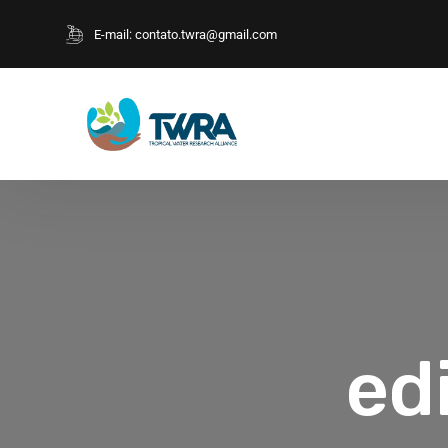
E-mail:
contato.twra@gmail.com
ed