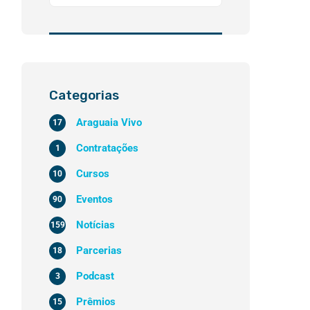
Categorias
Araguaia Vivo
17
Contratações
1
Cursos
10
Eventos
90
Notícias
159
Parcerias
18
Podcast
3
Prêmios
15