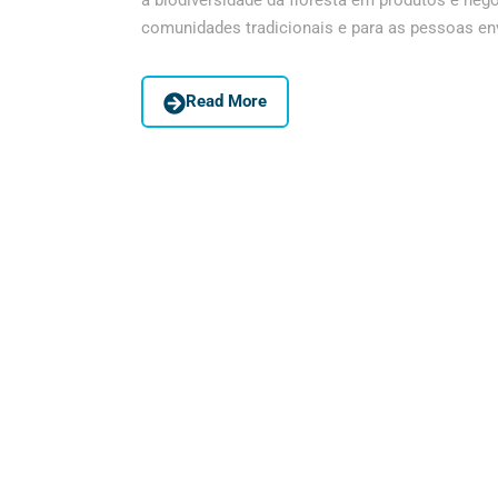
a biodiversidade da floresta em produtos e neg
comunidades tradicionais e para as pessoas envo
Read More