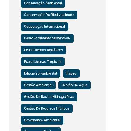
Conservação Ambiental
Conservação Da Biodiversidade
Cooperação Internacional
Desenvolvimento Sustentável
Ecossistemas Aquáticos
Ecossistemas Tropicais
Educação Ambiental
Fapeg
Gestão Ambiental
Gestão Da Água
Gestão De Bacias Hidrográficas
Gestão De Recursos Hídricos
Governança Ambiental