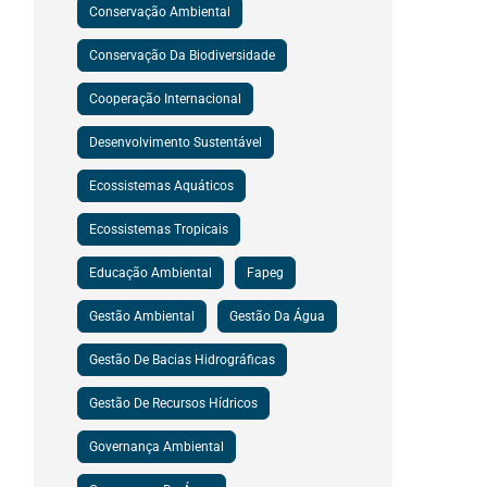
Conservação Ambiental
Conservação Da Biodiversidade
Cooperação Internacional
Desenvolvimento Sustentável
Ecossistemas Aquáticos
Ecossistemas Tropicais
Educação Ambiental
Fapeg
Gestão Ambiental
Gestão Da Água
Gestão De Bacias Hidrográficas
Gestão De Recursos Hídricos
Governança Ambiental