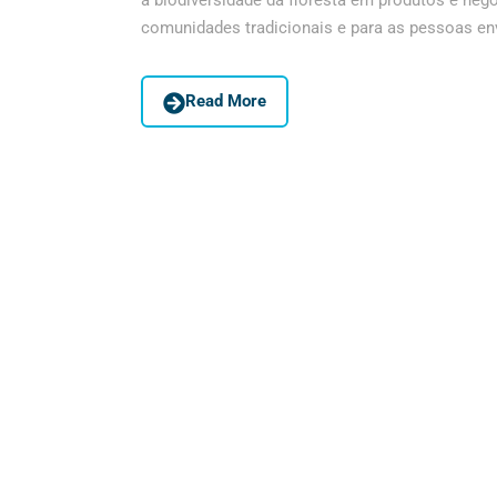
a biodiversidade da floresta em produtos e neg
comunidades tradicionais e para as pessoas envo
Read More