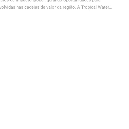
ócios de impacto global, gerando oportunidades para
lvidas nas cadeias de valor da região. A Tropical Water...