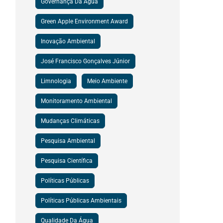
Governança Da Água
Green Apple Environment Award
Inovação Ambiental
José Francisco Gonçalves Júnior
Limnologia
Meio Ambiente
Monitoramento Ambiental
Mudanças Climáticas
Pesquisa Ambiental
Pesquisa Científica
Políticas Públicas
Políticas Públicas Ambientais
Qualidade Da Água