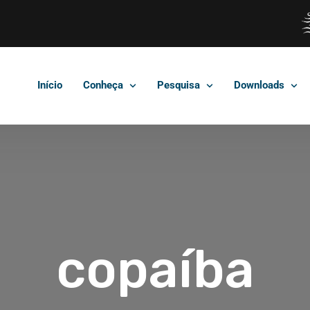
Início
Conheça
Pesquisa
Downloads
copaíba