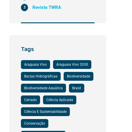
Revista TWRA
3
Tags
Araguaia Vivo
Araguaia Vivo 2030
Bacias Hidrográficas
Biodiversidade
Biodiversidade Aquática
Brasil
Cerrado
Ciência Aplicada
Ciência E Sustentabilidade
Conservação