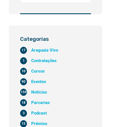
Categorias
Araguaia Vivo
17
Contratações
1
Cursos
10
Eventos
90
Notícias
159
Parcerias
18
Podcast
3
Prêmios
15