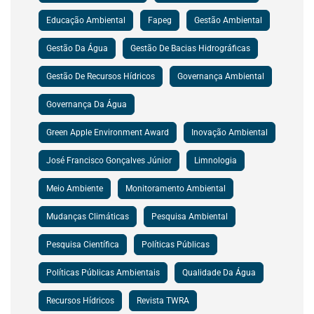
Educação Ambiental
Fapeg
Gestão Ambiental
Gestão Da Água
Gestão De Bacias Hidrográficas
Gestão De Recursos Hídricos
Governança Ambiental
Governança Da Água
Green Apple Environment Award
Inovação Ambiental
José Francisco Gonçalves Júnior
Limnologia
Meio Ambiente
Monitoramento Ambiental
Mudanças Climáticas
Pesquisa Ambiental
Pesquisa Científica
Políticas Públicas
Políticas Públicas Ambientais
Qualidade Da Água
Recursos Hídricos
Revista TWRA