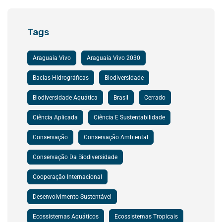
Tags
Araguaia Vivo
Araguaia Vivo 2030
Bacias Hidrográficas
Biodiversidade
Biodiversidade Aquática
Brasil
Cerrado
Ciência Aplicada
Ciência E Sustentabilidade
Conservação
Conservação Ambiental
Conservação Da Biodiversidade
Cooperação Internacional
Desenvolvimento Sustentável
Ecossistemas Aquáticos
Ecossistemas Tropicais