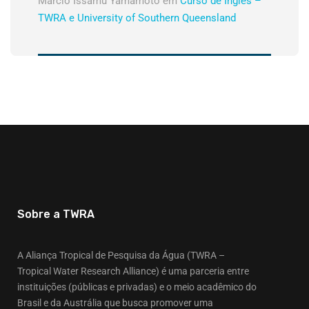
Márcio Issamu Yamamoto
em
Curso de Inglês –
TWRA e University of Southern Queensland
Sobre a TWRA
A Aliança Tropical de Pesquisa da Água (TWRA –
Tropical Water Research Alliance) é uma parceria entre
instituições (públicas e privadas) e o meio acadêmico do
Brasil e da Austrália que busca promover uma