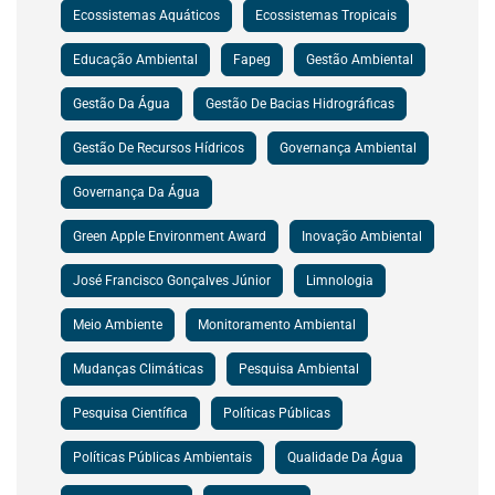
Ecossistemas Aquáticos
Ecossistemas Tropicais
Educação Ambiental
Fapeg
Gestão Ambiental
Gestão Da Água
Gestão De Bacias Hidrográficas
Gestão De Recursos Hídricos
Governança Ambiental
Governança Da Água
Green Apple Environment Award
Inovação Ambiental
José Francisco Gonçalves Júnior
Limnologia
Meio Ambiente
Monitoramento Ambiental
Mudanças Climáticas
Pesquisa Ambiental
Pesquisa Científica
Políticas Públicas
Políticas Públicas Ambientais
Qualidade Da Água