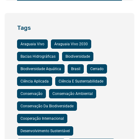
Tags
Araguaia Vivo
Araguaia Vivo 2030
Bacias Hidrográficas
Biodiversidade
Biodiversidade Aquática
Brasil
Cerrado
Ciência Aplicada
Ciência E Sustentabilidade
Conservação
Conservação Ambiental
Conservação Da Biodiversidade
Cooperação Internacional
Desenvolvimento Sustentável