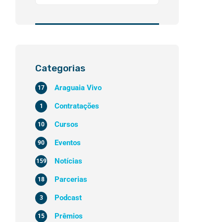
Categorias
Araguaia Vivo
17
Contratações
1
Cursos
10
Eventos
90
Notícias
159
Parcerias
18
Podcast
3
Prêmios
15