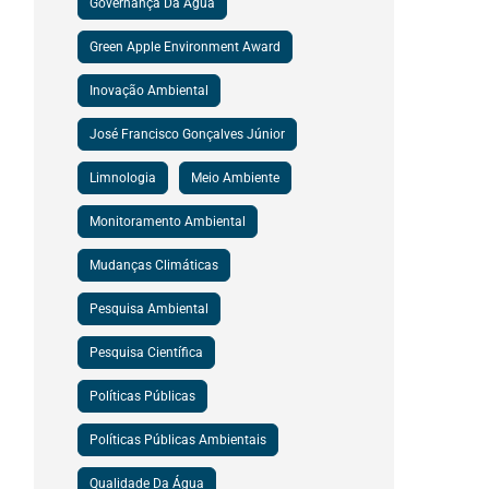
Governança Da Água
Green Apple Environment Award
Inovação Ambiental
José Francisco Gonçalves Júnior
Limnologia
Meio Ambiente
Monitoramento Ambiental
Mudanças Climáticas
Pesquisa Ambiental
Pesquisa Científica
Políticas Públicas
Políticas Públicas Ambientais
Qualidade Da Água