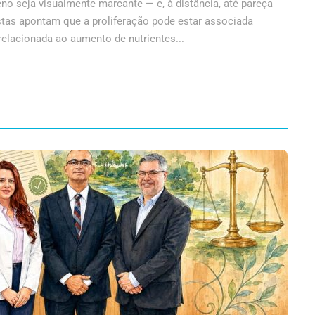
o seja visualmente marcante — e, à distância, até pareça
as apontam que a proliferação pode estar associada
relacionada ao aumento de nutrientes...