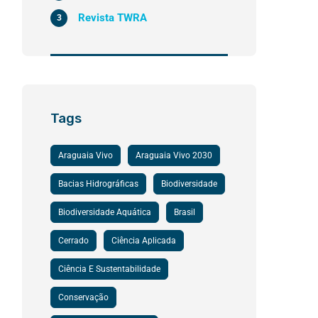
Revista TWRA
3
Tags
Araguaia Vivo
Araguaia Vivo 2030
Bacias Hidrográficas
Biodiversidade
Biodiversidade Aquática
Brasil
Cerrado
Ciência Aplicada
Ciência E Sustentabilidade
Conservação