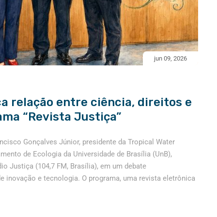
jun 09, 2026
 relação entre ciência, direitos e
ama “Revista Justiça”
ncisco Gonçalves Júnior, presidente da Tropical Water
ento de Ecologia da Universidade de Brasília (UnB),
dio Justiça (104,7 FM, Brasília), em um debate
 inovação e tecnologia. O programa, uma revista eletrônica