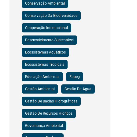
Conservação Ambiental
Conservação Da Biodiversidade
Cooperação Internacional
Desenvolvimento Sustentável
Ecossistemas Aquáticos
Ecossistemas Tropicais
Educação Ambiental
Fapeg
Gestão Ambiental
Gestão Da Água
Gestão De Bacias Hidrográficas
Gestão De Recursos Hídricos
Governança Ambiental