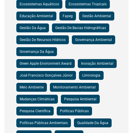
Ecossistemas Aquáticos
Ecossistemas Tropicais
Educação Ambiental
Fapeg
Gestão Ambiental
Gestão Da Água
Gestão De Bacias Hidrográficas
Gestão De Recursos Hídricos
Governança Ambiental
Governança Da Água
Green Apple Environment Award
Inovação Ambiental
José Francisco Gonçalves Júnior
Limnologia
Meio Ambiente
Monitoramento Ambiental
Mudanças Climáticas
Pesquisa Ambiental
Pesquisa Científica
Políticas Públicas
Políticas Públicas Ambientais
Qualidade Da Água