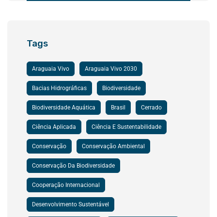
Tags
Araguaia Vivo
Araguaia Vivo 2030
Bacias Hidrográficas
Biodiversidade
Biodiversidade Aquática
Brasil
Cerrado
Ciência Aplicada
Ciência E Sustentabilidade
Conservação
Conservação Ambiental
Conservação Da Biodiversidade
Cooperação Internacional
Desenvolvimento Sustentável