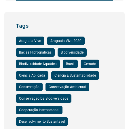
Tags
Araguaia Vivo
Araguaia Vivo 2030
Bacias Hidrográficas
Biodiversidade
Biodiversidade Aquática
Brasil
Cerrado
Ciência Aplicada
Ciência E Sustentabilidade
Conservação
Conservação Ambiental
Conservação Da Biodiversidade
Cooperação Internacional
Desenvolvimento Sustentável