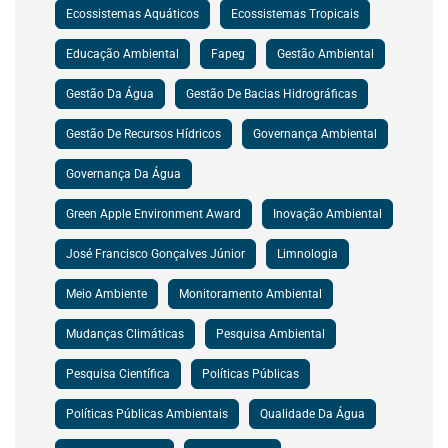
Ecossistemas Aquáticos
Ecossistemas Tropicais
Educação Ambiental
Fapeg
Gestão Ambiental
Gestão Da Água
Gestão De Bacias Hidrográficas
Gestão De Recursos Hídricos
Governança Ambiental
Governança Da Água
Green Apple Environment Award
Inovação Ambiental
José Francisco Gonçalves Júnior
Limnologia
Meio Ambiente
Monitoramento Ambiental
Mudanças Climáticas
Pesquisa Ambiental
Pesquisa Científica
Políticas Públicas
Políticas Públicas Ambientais
Qualidade Da Água