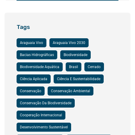
Tags
Araguaia Vivo
Araguaia Vivo 2030
Bacias Hidrográficas
Biodiversidade
Biodiversidade Aquática
Brasil
Cerrado
Ciência Aplicada
Ciência E Sustentabilidade
Conservação
Conservação Ambiental
Conservação Da Biodiversidade
Cooperação Internacional
Desenvolvimento Sustentável