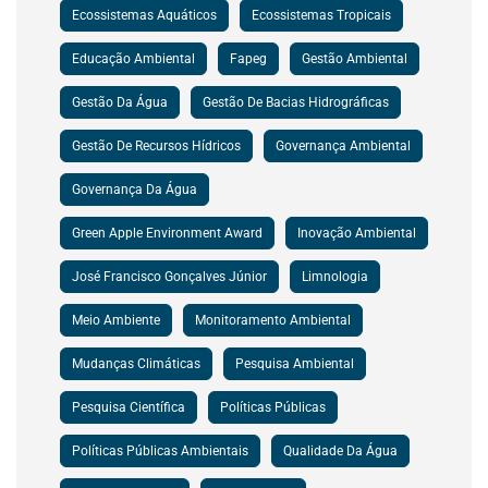
Ecossistemas Aquáticos
Ecossistemas Tropicais
Educação Ambiental
Fapeg
Gestão Ambiental
Gestão Da Água
Gestão De Bacias Hidrográficas
Gestão De Recursos Hídricos
Governança Ambiental
Governança Da Água
Green Apple Environment Award
Inovação Ambiental
José Francisco Gonçalves Júnior
Limnologia
Meio Ambiente
Monitoramento Ambiental
Mudanças Climáticas
Pesquisa Ambiental
Pesquisa Científica
Políticas Públicas
Políticas Públicas Ambientais
Qualidade Da Água