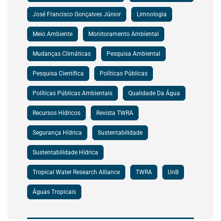
José Francisco Gonçalves Júnior
Limnologia
Meio Ambiente
Monitoramento Ambiental
Mudanças Climáticas
Pesquisa Ambiental
Pesquisa Científica
Políticas Públicas
Políticas Públicas Ambientais
Qualidade Da Água
Recursos Hídricos
Revista TWRA
Segurança Hídrica
Sustentabilidade
Sustentabilidade Hídrica
Tropical Water Research Alliance
TWRA
UnB
Águas Tropicais