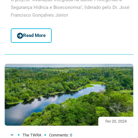
Segurança Hídrica e Bioeconomia", liderado pelo Dr. José
Francisco Gonçalves Júnior
Read More
fev 20, 2024
The TWRA
Comments:
0