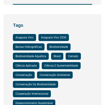
Tags
Araguaia Vivo
Araguaia Vivo 2030
Bacias Hidrográficas
Biodiversidade
Biodiversidade Aquática
Brasil
Cerrado
Ciência Aplicada
Ciência E Sustentabilidade
Conservação
Conservação Ambiental
Conservação Da Biodiversidade
Cooperação Internacional
Desenvolvimento Sustentável