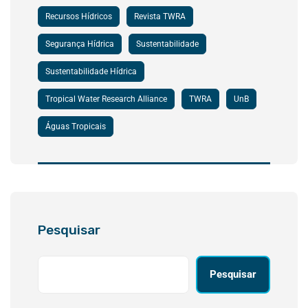
Recursos Hídricos
Revista TWRA
Segurança Hídrica
Sustentabilidade
Sustentabilidade Hídrica
Tropical Water Research Alliance
TWRA
UnB
Águas Tropicais
Pesquisar
Pesquisar