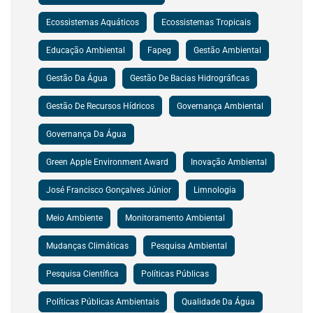
Ecossistemas Aquáticos
Ecossistemas Tropicais
Educação Ambiental
Fapeg
Gestão Ambiental
Gestão Da Água
Gestão De Bacias Hidrográficas
Gestão De Recursos Hídricos
Governança Ambiental
Governança Da Água
Green Apple Environment Award
Inovação Ambiental
José Francisco Gonçalves Júnior
Limnologia
Meio Ambiente
Monitoramento Ambiental
Mudanças Climáticas
Pesquisa Ambiental
Pesquisa Científica
Políticas Públicas
Políticas Públicas Ambientais
Qualidade Da Água