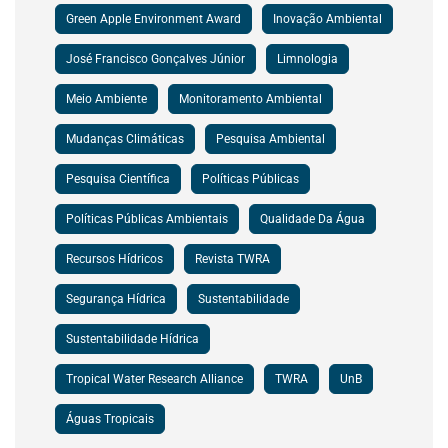
Green Apple Environment Award
Inovação Ambiental
José Francisco Gonçalves Júnior
Limnologia
Meio Ambiente
Monitoramento Ambiental
Mudanças Climáticas
Pesquisa Ambiental
Pesquisa Científica
Políticas Públicas
Políticas Públicas Ambientais
Qualidade Da Água
Recursos Hídricos
Revista TWRA
Segurança Hídrica
Sustentabilidade
Sustentabilidade Hídrica
Tropical Water Research Alliance
TWRA
UnB
Águas Tropicais