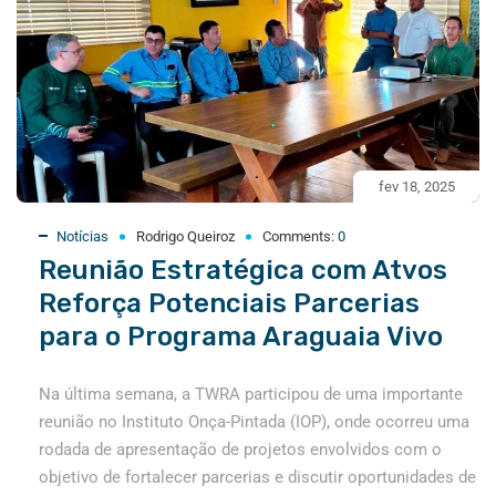
fev 18, 2025
Notícias
Rodrigo Queiroz
Comments:
0
Reunião Estratégica com Atvos
Reforça Potenciais Parcerias
para o Programa Araguaia Vivo
Na última semana, a TWRA participou de uma importante
reunião no Instituto Onça-Pintada (IOP), onde ocorreu uma
rodada de apresentação de projetos envolvidos com o
objetivo de fortalecer parcerias e discutir oportunidades de