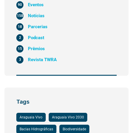
Eventos
90
Notícias
158
Parcerias
18
Podcast
2
Prêmios
15
Revista TWRA
3
Tags
Araguaia Vivo
Araguaia Vivo 2030
Bacias Hidrográficas
Biodiversidade