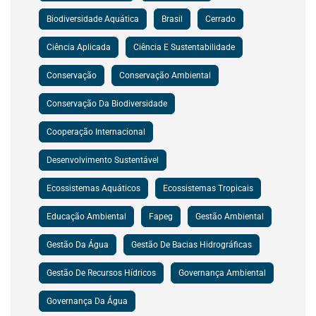
Biodiversidade Aquática
Brasil
Cerrado
Ciência Aplicada
Ciência E Sustentabilidade
Conservação
Conservação Ambiental
Conservação Da Biodiversidade
Cooperação Internacional
Desenvolvimento Sustentável
Ecossistemas Aquáticos
Ecossistemas Tropicais
Educação Ambiental
Fapeg
Gestão Ambiental
Gestão Da Água
Gestão De Bacias Hidrográficas
Gestão De Recursos Hídricos
Governança Ambiental
Governança Da Água