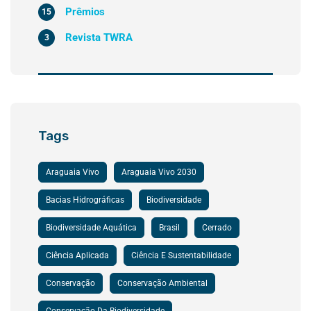
Prêmios
15
Revista TWRA
3
Tags
Araguaia Vivo
Araguaia Vivo 2030
Bacias Hidrográficas
Biodiversidade
Biodiversidade Aquática
Brasil
Cerrado
Ciência Aplicada
Ciência E Sustentabilidade
Conservação
Conservação Ambiental
Conservação Da Biodiversidade