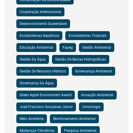
Cooperação Internacional
Desenvolvimento Sustentável
Ecossistemas Aquáticos
Ecossistemas Tropicais
Educação Ambiental
Fapeg
Gestão Ambiental
Gestão Da Água
Gestão De Bacias Hidrográficas
Gestão De Recursos Hídricos
Governança Ambiental
Governança Da Água
Green Apple Environment Award
Inovação Ambiental
José Francisco Gonçalves Júnior
Limnologia
Meio Ambiente
Monitoramento Ambiental
Mudanças Climáticas
Pesquisa Ambiental