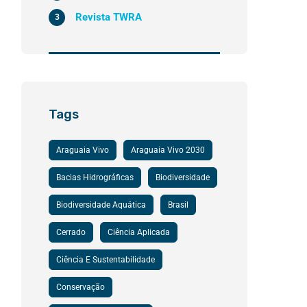
Revista TWRA
3
Tags
Araguaia Vivo
Araguaia Vivo 2030
Bacias Hidrográficas
Biodiversidade
Biodiversidade Aquática
Brasil
Cerrado
Ciência Aplicada
Ciência E Sustentabilidade
Conservação