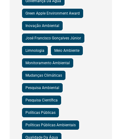
Governança Da Água
Green Apple Environment Award
Inovação Ambiental
José Francisco Gonçalves Júnior
Limnologia
Meio Ambiente
Monitoramento Ambiental
Mudanças Climáticas
Pesquisa Ambiental
Pesquisa Científica
Políticas Públicas
Políticas Públicas Ambientais
Qualidade Da Água