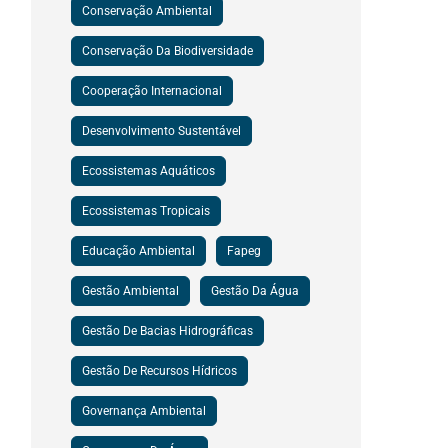
Conservação Ambiental
Conservação Da Biodiversidade
Cooperação Internacional
Desenvolvimento Sustentável
Ecossistemas Aquáticos
Ecossistemas Tropicais
Educação Ambiental
Fapeg
Gestão Ambiental
Gestão Da Água
Gestão De Bacias Hidrográficas
Gestão De Recursos Hídricos
Governança Ambiental