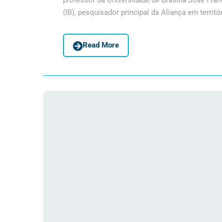
professor da Universidade de Brasília José Fran
(IB), pesquisador principal da Aliança em territór
Read More