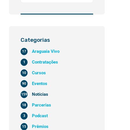
Categorias
Araguaia Vivo
17
Contratações
1
Cursos
10
Eventos
90
Notícias
159
Parcerias
18
Podcast
3
Prêmios
15