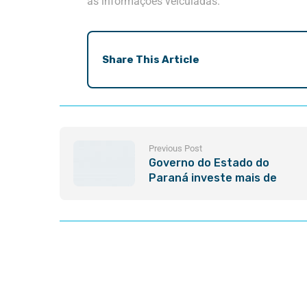
às informações veiculadas.
Share This Article
Previous Post
Governo do Estado do
Paraná investe mais de
R$850 mil em projeto
parceiro da TWRA