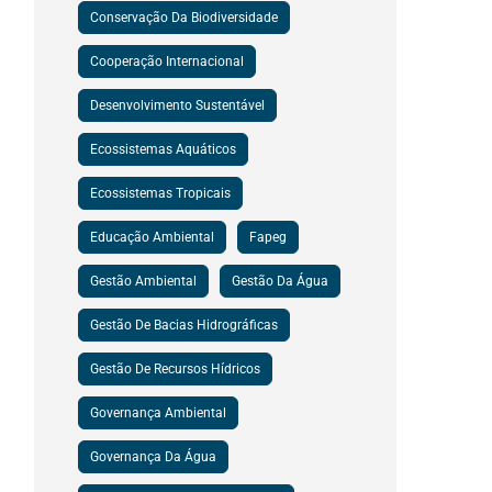
Conservação Da Biodiversidade
Cooperação Internacional
Desenvolvimento Sustentável
Ecossistemas Aquáticos
Ecossistemas Tropicais
Educação Ambiental
Fapeg
Gestão Ambiental
Gestão Da Água
Gestão De Bacias Hidrográficas
Gestão De Recursos Hídricos
Governança Ambiental
Governança Da Água