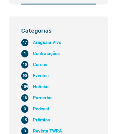
Categorias
Araguaia Vivo
17
Contratações
1
Cursos
10
Eventos
90
Notícias
159
Parcerias
18
Podcast
3
Prêmios
15
Revista TWRA
3