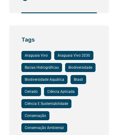
Tags
Araguaia Vivo
Araguaia Vivo 2030
Bacias Hidrográficas
Biodiversidade
Biodiversidade Aquática
Brasil
Cerrado
Ciência Aplicada
Ciência E Sustentabilidade
Conservação
Conservação Ambiental