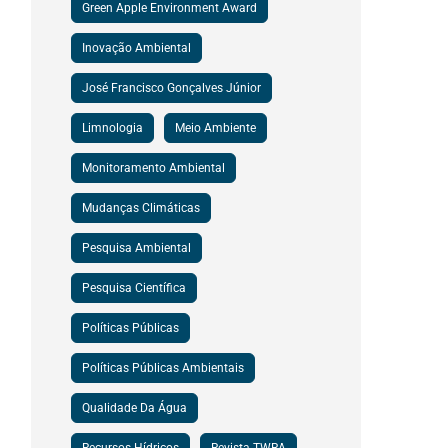
Green Apple Environment Award
Inovação Ambiental
José Francisco Gonçalves Júnior
Limnologia
Meio Ambiente
Monitoramento Ambiental
Mudanças Climáticas
Pesquisa Ambiental
Pesquisa Científica
Políticas Públicas
Políticas Públicas Ambientais
Qualidade Da Água